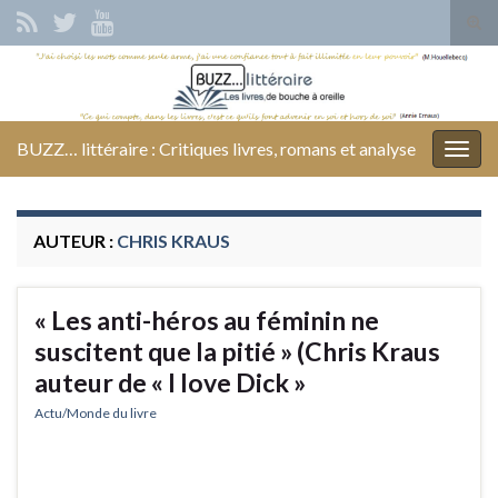
Tog
sear
Search for:
for
BUZZ… littéraire : Critiques livres, romans et analyse
Togg
navig
AUTEUR :
CHRIS KRAUS
« Les anti-héros au féminin ne
suscitent que la pitié » (Chris Kraus
auteur de « I love Dick »
Actu/Monde du livre