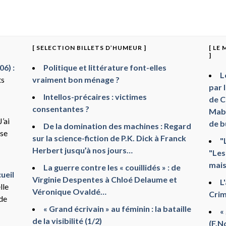
[ SELECTION BILLETS D’HUMEUR ]
[ LE
]
6) :
Politique et littérature font-elles
L
ts
vraiment bon ménage ?
par 
Intellos-précaires : victimes
de C
consentantes ?
Mabr
J’ai
de b
De la domination des machines : Regard
sse
sur la science-fiction de P.K. Dick à Franck
"
Herbert jusqu’à nos jours…
"Les
mais
La guerre contre les « couillidés » : de
ueil
Virginie Despentes à Chloé Delaume et
L
lle
Véronique Ovaldé…
Crim
 de
« Grand écrivain » au féminin : la bataille
«
de la visibilité (1/2)
(F.N