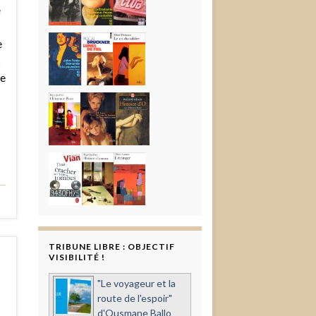
e
e
s
te
TRIBUNE LIBRE : OBJECTIF
VISIBILITÉ !
"Le voyageur et la
route de l'espoir"
d'Ousmane Ballo