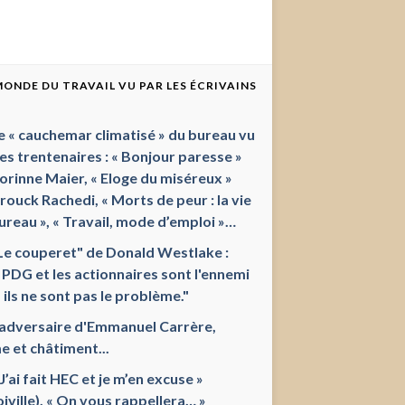
 MONDE DU TRAVAIL VU PAR LES ÉCRIVAINS
e « cauchemar climatisé » du bureau vu
les trentenaires : « Bonjour paresse »
orinne Maier, « Eloge du miséreux »
ouck Rachedi, « Morts de peur : la vie
ureau », « Travail, mode d’emploi »…
Le couperet" de Donald Westlake :
 PDG et les actionnaires sont l'ennemi
 ils ne sont pas le problème."
'adversaire d'Emmanuel Carrère,
e et châtiment...
 J’ai fait HEC et je m’en excuse »
oiville), « On vous rappellera… »