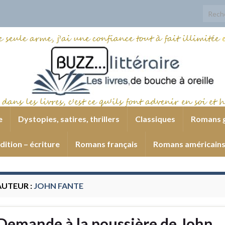
Search
e
Dystopies, satires, thrillers
Classiques
Romans 
dition – écriture
Romans français
Romans américain
AUTEUR :
JOHN FANTE
Demande à la poussière de John