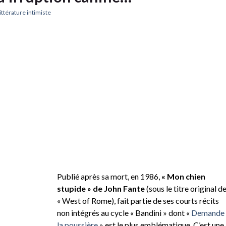
ittérature intimiste
Publié après sa mort, en 1986,
« Mon chien
stupide » de John Fante
(sous le titre original d
« West of Rome), fait partie de ses courts récits
non intégrés au cycle « Bandini » dont «
Demande 
la poussière
» est le plus emblématique. C’est une