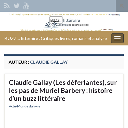
Tog
sear
Search for:
for
BUZZ… littéraire : Critiques livres, romans et analyse
Togg
navig
AUTEUR :
CLAUDIE GALLAY
Claudie Gallay (Les déferlantes), sur
les pas de Muriel Barbery : histoire
d’un buzz littéraire
Actu/Monde du livre