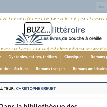
Search
e
Dystopies, satires, thrillers
Classiques
Romans 
dition – écriture
Romans français
Romans américain
AUTEUR :
CHRISTOPHE GREUET
Dans la bibliothèque des