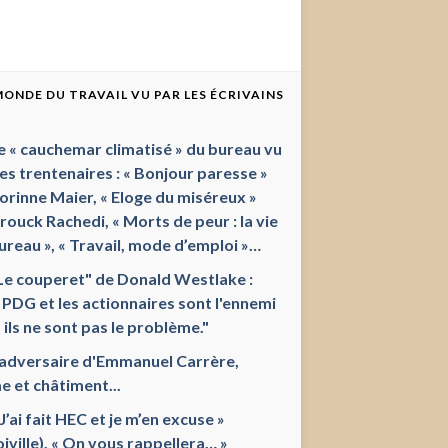
 MONDE DU TRAVAIL VU PAR LES ÉCRIVAINS
e « cauchemar climatisé » du bureau vu
les trentenaires : « Bonjour paresse »
orinne Maier, « Eloge du miséreux »
ouck Rachedi, « Morts de peur : la vie
ureau », « Travail, mode d’emploi »…
Le couperet" de Donald Westlake :
 PDG et les actionnaires sont l'ennemi
 ils ne sont pas le problème."
'adversaire d'Emmanuel Carrère,
e et châtiment...
 J’ai fait HEC et je m’en excuse »
oiville), « On vous rappellera… »