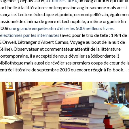
xigence !) depuis 2005,
« Culture Café »
, un blog culturel qui fait la
art belle à la littérature contemporaine anglo-saxonne mais aussi
rançaise. Lecteur éclectique et pointu, ce montpelliérain, égalemen
assionné de cinéma de genre et technophile, a même organisé fin
2008
une grande enquête afin d’élire les 500 meilleurs livres
électionnés par les internautes
(avec pour le trio de tête : 1984 de
.Orwell, L’étranger d’Albert Camus, Voyage au bout de la nuit de
éline). Observateur et commentateur attentif de la littérature
ontemporaine, il a accepté de nous dévoiler sa (débordante !)
ibliothèque mais aussi de révéler ses premiers coups de cœur de l
entrée littéraire de septembre 2010 ou encore réagir à l’e-book… :