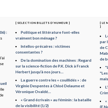
[ SELECTION BILLETS D’HUMEUR ]
[ LE
]
6) :
Politique et littérature font-elles
L
ts
vraiment bon ménage ?
par 
Intellos-précaires : victimes
de C
consentantes ?
Mabr
J’ai
de b
De la domination des machines : Regard
sse
sur la science-fiction de P.K. Dick à Franck
"
Herbert jusqu’à nos jours…
"Les
mais
La guerre contre les « couillidés » : de
ueil
Virginie Despentes à Chloé Delaume et
L
lle
Véronique Ovaldé…
Crim
 de
« Grand écrivain » au féminin : la bataille
«
de la visibilité (1/2)
(F.N