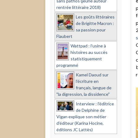
e
sans pathos (jeune auteur
rentrée littéraire 2018)
p
f
Les goûts littéraires
p
de Brigitte Macron :
sa passion pour
Flaubert
s
G
Wattpad : l'usine à
C
histoires au succès
statistiquement
c
programmé
b
r
Kamel Daoud sur
l'écriture en
français, langue de
"la digression, la dissidence"
Interview : l'éditrice
de Delphine de
Vigan explique son métier
d'éditeur (Karina Hocine,
éditions JC Lattès)