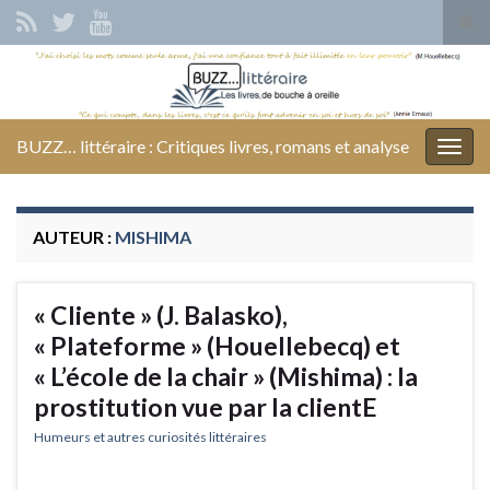
Tog
sear
Search for:
for
BUZZ… littéraire : Critiques livres, romans et analyse
Togg
navig
AUTEUR :
MISHIMA
« Cliente » (J. Balasko),
« Plateforme » (Houellebecq) et
« L’école de la chair » (Mishima) : la
prostitution vue par la clientE
Humeurs et autres curiosités littéraires