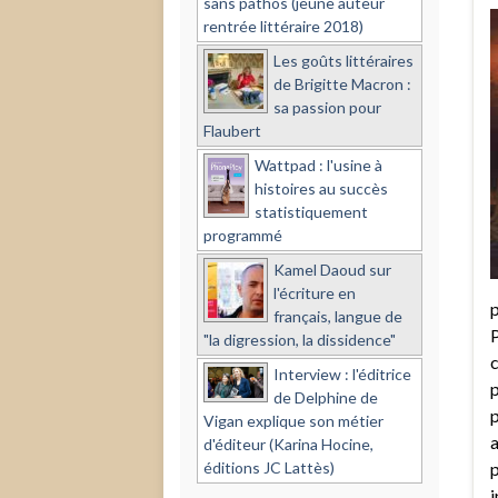
sans pathos (jeune auteur
rentrée littéraire 2018)
Les goûts littéraires
de Brigitte Macron :
sa passion pour
Flaubert
Wattpad : l'usine à
histoires au succès
statistiquement
programmé
Kamel Daoud sur
l'écriture en
p
français, langue de
P
"la digression, la dissidence"
c
Interview : l'éditrice
p
de Delphine de
p
Vigan explique son métier
a
d'éditeur (Karina Hocine,
éditions JC Lattès)
p
i