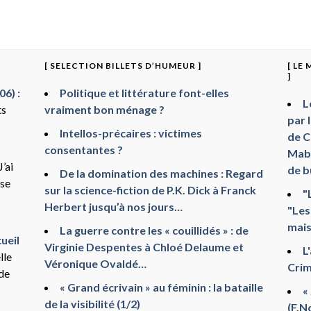
[ SELECTION BILLETS D’HUMEUR ]
[ LE
]
6) :
Politique et littérature font-elles
L
ts
vraiment bon ménage ?
par 
Intellos-précaires : victimes
de C
consentantes ?
Mabr
J’ai
de b
De la domination des machines : Regard
sse
sur la science-fiction de P.K. Dick à Franck
"
Herbert jusqu’à nos jours…
"Les
mais
La guerre contre les « couillidés » : de
ueil
Virginie Despentes à Chloé Delaume et
L
lle
Véronique Ovaldé…
Crim
 de
« Grand écrivain » au féminin : la bataille
«
de la visibilité (1/2)
(F.N