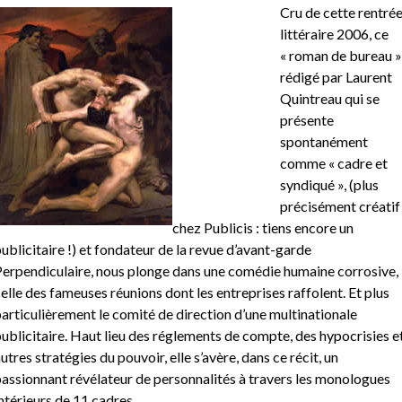
Cru de cette rentré
littéraire 2006, ce
« roman de bureau »
rédigé par Laurent
Quintreau qui se
présente
spontanément
comme « cadre et
syndiqué », (plus
précisément créatif
chez Publicis : tiens encore un
ublicitaire !) et fondateur de la revue d’avant-garde
erpendiculaire, nous plonge dans une comédie humaine corrosive,
elle des fameuses réunions dont les entreprises raffolent. Et plus
articulièrement le comité de direction d’une multinationale
ublicitaire. Haut lieu des réglements de compte, des hypocrisies e
utres stratégies du pouvoir, elle s’avère, dans ce récit, un
assionnant révélateur de personnalités à travers les monologues
ntérieurs de 11 cadres.