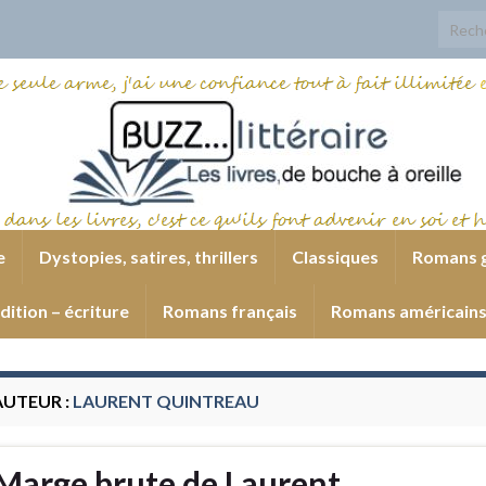
Search
e
Dystopies, satires, thrillers
Classiques
Romans 
dition – écriture
Romans français
Romans américain
AUTEUR :
LAURENT QUINTREAU
Marge brute de Laurent