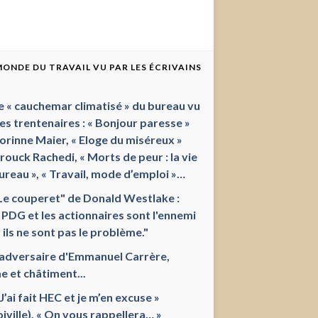
 MONDE DU TRAVAIL VU PAR LES ÉCRIVAINS
e « cauchemar climatisé » du bureau vu
les trentenaires : « Bonjour paresse »
orinne Maier, « Eloge du miséreux »
ouck Rachedi, « Morts de peur : la vie
ureau », « Travail, mode d’emploi »…
Le couperet" de Donald Westlake :
 PDG et les actionnaires sont l'ennemi
 ils ne sont pas le problème."
'adversaire d'Emmanuel Carrère,
e et châtiment...
 J’ai fait HEC et je m’en excuse »
oiville), « On vous rappellera… »