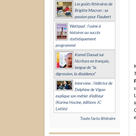
Les goûts littéraires de
Brigitte Macron : sa
passion pour Flaubert
Wattpad : l'usine à
histoires au succès
statistiquement
programmé
Kamel Daoud sur
l'écriture en français,
M
langue de "la
T
digression, la dissidence"
P
Interview : l'éditrice de
s
Delphine de Vigan
U
explique son métier d'éditeur
(Karina Hocine, éditions JC
i
Lattès)
O
e
Toute l'actu littéraire