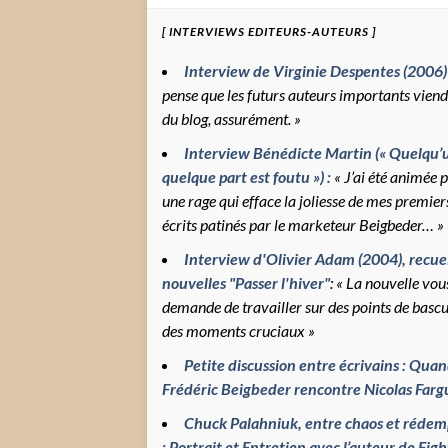
[ INTERVIEWS EDITEURS-AUTEURS ]
Interview de Virginie Despentes (2006)
pense que les futurs auteurs importants vien
du blog, assurément. »
Interview Bénédicte Martin (« Quelqu’
quelque part est foutu ») :
« J’ai été animée 
une rage qui efface la joliesse de mes premier
écrits patinés par le marketeur Beigbeder… »
Interview d'Olivier Adam (2004), recuei
nouvelles "Passer l'hiver"
: « La nouvelle vou
demande de travailler sur des points de bascu
des moments cruciaux »
Petite discussion entre écrivains : Qua
Frédéric Beigbeder rencontre Nicolas Far
Chuck Palahniuk, entre chaos et rédem
: Portrait et Entretien avec l’auteur de Figh