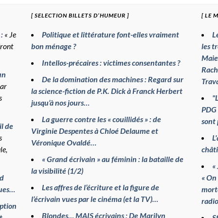
[ SELECTION BILLETS D’HUMEUR ]
[ LE 
 :
« Je
Politique et littérature font-elles vraiment
L
dront
bon ménage ?
les t
Maie
Intellos-précaires : victimes consentantes ?
Rache
un
De la domination des machines : Regard sur
Trav
par
la science-fiction de P.K. Dick à Franck Herbert
s
"
jusqu’à nos jours…
PDG e
La guerre contre les « couillidés » : de
sont 
l de
Virginie Despentes à Chloé Delaume et
s
L
Véronique Ovaldé…
le,
chât
« Grand écrivain » au féminin : la bataille de
« 
la visibilité (1/2)
nd
« On 
Les affres de l’écriture et la figure de
gues…
morte
l’écrivain vues par le cinéma (et la TV)…
radio
ption
Blondes… MAIS écrivains : De Marilyn
t
S