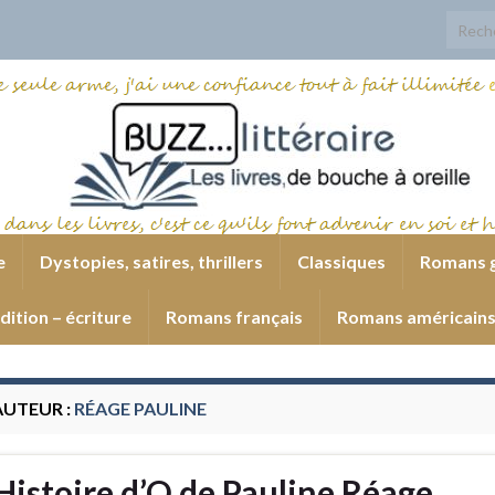
Search
e
Dystopies, satires, thrillers
Classiques
Romans 
dition – écriture
Romans français
Romans américain
AUTEUR :
RÉAGE PAULINE
Histoire d’O de Pauline Réage