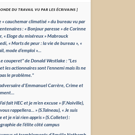
MONDE DU TRAVAIL VU PAR LES ÉCRIVAINS ]
e « cauchemar climatisé » du bureau vu par
rentenaires : « Bonjour paresse » de Corinne
r, « Eloge du miséreux » Mabrouck
di, « Morts de peur : la vie de bureau », «
ail, mode d’emploi »…
Le couperet" de Donald Westlake : "Les
t les actionnaires sont l'ennemi mais ils ne
pas le problème."
'adversaire d'Emmanuel Carrère, Crime et
iment...
J’ai fait HEC et je m’en excuse » (F.Noiville),
vous rappellera… » (S.Talneau), « Je suis
 et je n’ai rien appris » (S.Colleter) :
graphie de l’élite côté campus
tupeur et tremblements d’Amélie Nothomb