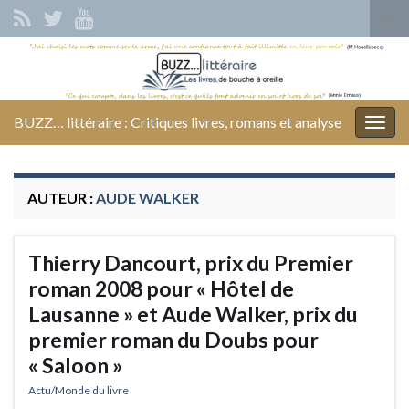
Tog
sear
Search for:
for
BUZZ… littéraire : Critiques livres, romans et analyse
Togg
navig
AUTEUR :
AUDE WALKER
Thierry Dancourt, prix du Premier
roman 2008 pour « Hôtel de
Lausanne » et Aude Walker, prix du
premier roman du Doubs pour
« Saloon »
Actu/Monde du livre