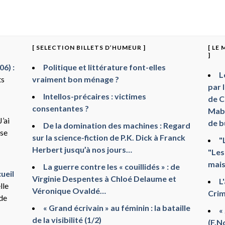
[ SELECTION BILLETS D’HUMEUR ]
[ LE
]
6) :
Politique et littérature font-elles
L
ts
vraiment bon ménage ?
par 
Intellos-précaires : victimes
de C
consentantes ?
Mabr
J’ai
de b
De la domination des machines : Regard
sse
sur la science-fiction de P.K. Dick à Franck
"
Herbert jusqu’à nos jours…
"Les
mais
La guerre contre les « couillidés » : de
ueil
Virginie Despentes à Chloé Delaume et
L
lle
Véronique Ovaldé…
Crim
 de
« Grand écrivain » au féminin : la bataille
«
de la visibilité (1/2)
(F.N