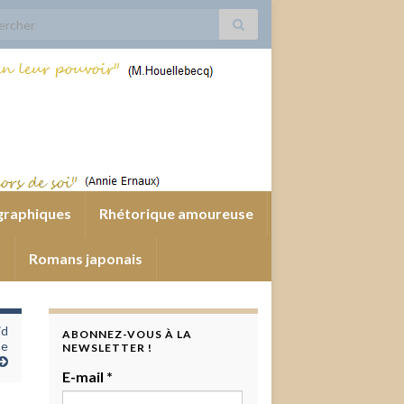
 for:
graphiques
Rhétorique amoureuse
s
Romans japonais
id
ABONNEZ-VOUS À LA
ne
NEWSLETTER !
E-mail
*