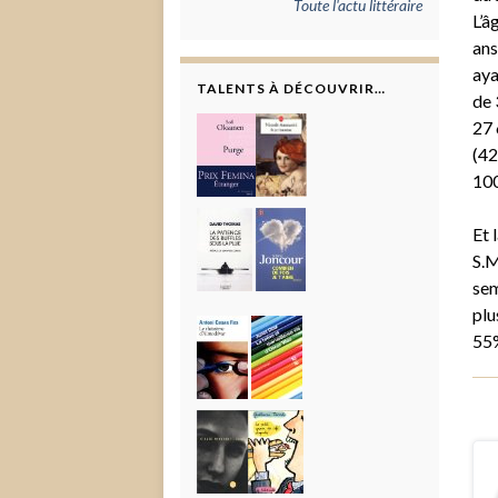
Toute l'actu littéraire
L’â
ans
aya
TALENTS À DÉCOUVRIR…
de 
27 
(42
100
Et 
S.M
sem
plu
55%