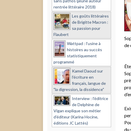
sans pathos (jeune auteur
rentrée littéraire 2018)
Les goûts littéraires
de Brigitte Macron :
sa passion pour
Flaubert
Sop
Wattpad : l'usine à
de 
histoires au succès
statistiquement
programmé
Ête
Kamel Daoud sur
Sop
l'écriture en
prè
français, langue de
pro
"la digression, la dissidence"
d’e
Interview : l'éditrice
de Delphine de
Exi
Vigan explique son métier
per
d'éditeur (Karina Hocine,
Pou
éditions JC Lattès)
du 