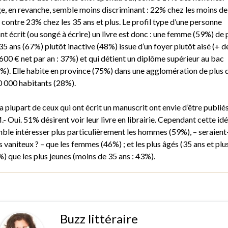
ge, en revanche, semble moins discriminant : 22% chez les moins de
 contre 23% chez les 35 ans et plus. Le profil type d’une personne
nt écrit (ou songé à écrire) un livre est donc : une femme (59%) de 
35 ans (67%) plutôt inactive (48%) issue d’un foyer plutôt aisé (+ d
600 € net par an : 37%) et qui détient un diplôme supérieur au bac
%). Elle habite en province (75%) dans une agglomération de plus 
 000 habitants (28%).
la plupart de ceux qui ont écrit un manuscrit ont envie d’être publiés
.- Oui. 51% désirent voir leur livre en librairie. Cependant cette id
ble intéresser plus particulièrement les hommes (59%), – seraient-
s vaniteux ? – que les femmes (46%) ; et les plus âgés (35 ans et plus
) que les plus jeunes (moins de 35 ans : 43%).
Buzz littéraire