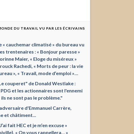
 MONDE DU TRAVAIL VU PAR LES ÉCRIVAINS
e « cauchemar climatisé » du bureau vu
les trentenaires : « Bonjour paresse »
orinne Maier, « Eloge du miséreux »
ouck Rachedi, « Morts de peur : la vie
ureau », « Travail, mode d’emploi »…
Le couperet" de Donald Westlake :
 PDG et les actionnaires sont l'ennemi
 ils ne sont pas le problème."
'adversaire d'Emmanuel Carrère,
e et châtiment...
 J’ai fait HEC et je m’en excuse »
oiville), « On vous rappellera… »