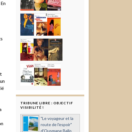
 En
ts
t
 un
ié
TRIBUNE LIBRE : OBJECTIF
VISIBILITÉ !
a
"Le voyageur et la
on
route de l'espoir"
d'Ousmane Ballo