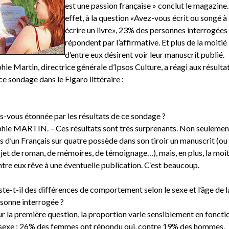
est une passion française » conclut le magazine.
effet, à la question «Avez-vous écrit ou songé à
écrire un livre», 23% des personnes interrogées
répondent par l’affirmative. Et plus de la moitié
d’entre eux désirent voir leur manuscrit publié.
hie Martin, directrice générale d’Ipsos Culture, a réagi aux résulta
ce sondage dans le Figaro littéraire :
s-vous étonnée par les résultats de ce sondage ?
hie MARTIN. – Ces résultats sont très surprenants. Non seulemen
s d’un Français sur quatre possède dans son tiroir un manuscrit (ou
jet de roman, de mémoires, de témoignage…), mais, en plus, la moit
ntre eux rêve à une éventuelle publication. C’est beaucoup.
ste-t-il des différences de comportement selon le sexe et l’âge de l
sonne interrogée ?
r la première question, la proportion varie sensiblement en foncti
sexe : 26% des femmes ont répondu oui, contre 19% des hommes.