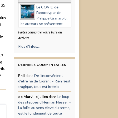
 35
Le COVID de
l'apocalypse de
plus
Philippe Granarolo :
e
les auteurs se présentent
Faites connaître votre livre ou
de
activité
Plus d'infos...
 ?
ée
DERNIERS COMMENTAIRES
ils
 :
Phil
dans
De l’inconvénient
d’être né de Cioran : « Rien n’est
tragique, tout est irréel »
de Marville julien
dans
Le loup
des steppes d’Herman Hesse : «
La folie, au sens élevé du terme,
est le fondement de toute