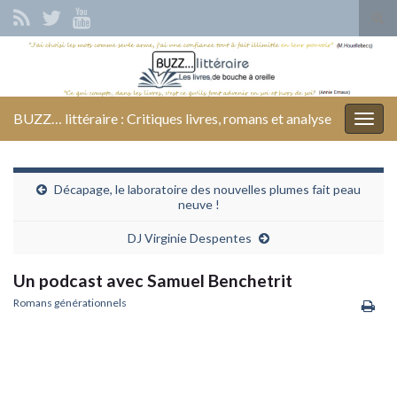
Tog
sear
Search for:
for
BUZZ… littéraire : Critiques livres, romans et analyse
Togg
navig
Décapage, le laboratoire des nouvelles plumes fait peau
neuve !
DJ Virginie Despentes
Un podcast avec Samuel Benchetrit
Romans générationnels