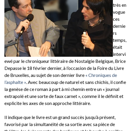
très en
vogue
ces
dernie
rs
temps,
était
intervi
ewé par le chroniqueur littéraire de Nostalgie Belgique, Brice
Depasse le 18 février dernier, à l’occasion de la Foire du Livre
de Bruxelles, au sujet de son dernier livre
« Chroniques de
l’asphalte »
. Avec beaucoup de naturel et sans chichis, il confie
la genèse de ce roman à part à mi chemin entre un « journal
extrapolé et une sorte de faux carnet », comme il le définit et
explicite les axes de son approche littéraire.
Il indique que le livre est un grand succès jusqu’à présent,
favorisé par la simultanéité de sa sortie avec sa pièce de