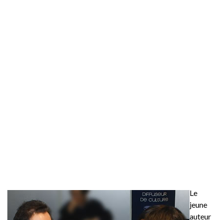
Le
jeune
auteur