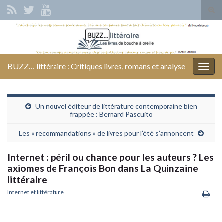
Tog
sear
Search for:
for
BUZZ… littéraire : Critiques livres, romans et analyse
Togg
navig
Un nouvel éditeur de littérature contemporaine bien
frappée : Bernard Pascuito
Les « recommandations » de livres pour l’été s’annoncent
Internet : péril ou chance pour les auteurs ? Les
axiomes de François Bon dans La Quinzaine
littéraire
Internet et littérature