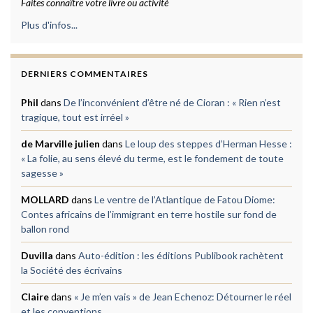
Faites connaître votre livre ou activité
Plus d'infos...
DERNIERS COMMENTAIRES
Phil
dans
De l’inconvénient d’être né de Cioran : « Rien n’est
tragique, tout est irréel »
de Marville julien
dans
Le loup des steppes d’Herman Hesse :
« La folie, au sens élevé du terme, est le fondement de toute
sagesse »
MOLLARD
dans
Le ventre de l’Atlantique de Fatou Diome:
Contes africains de l’immigrant en terre hostile sur fond de
ballon rond
Duvilla
dans
Auto-édition : les éditions Publibook rachètent
la Société des écrivains
Claire
dans
« Je m’en vais » de Jean Echenoz: Détourner le réel
et les conventions