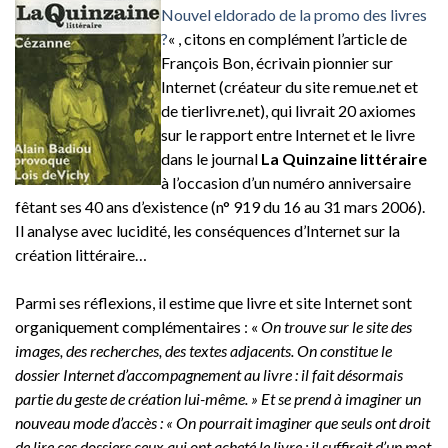
Nouvel eldorado de la promo des livres
?
« , citons en complément l’article de
François Bon, écrivain pionnier sur
Internet (créateur du site remue.net et
de tierlivre.net), qui livrait 20 axiomes
sur le rapport entre Internet et le livre
dans le journal
La Quinzaine littéraire
à l’occasion d’un numéro anniversaire
fêtant ses 40 ans d’existence (n° 919 du 16 au 31 mars 2006).
Il analyse avec lucidité, les conséquences d’Internet sur la
création littéraire…
Parmi ses réflexions, il estime que livre et site Internet sont
organiquement complémentaires : «
On trouve sur le site des
images, des recherches, des textes adjacents. On constitue le
dossier Internet d’accompagnement au livre : il fait désormais
partie du geste de création lui-même. » Et se prend à imaginer un
nouveau mode d’accès : « On pourrait imaginer que seuls ont droit
de lire ces dossiers ceux qui ont acheté le livre : il suffirait d’un mot