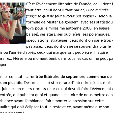
C’est l’évènement littéraire de l’année, celui dont i
faut être, celui dont il faut parler,
« une maladie
française qu’il ne faut surtout pas soigner.»
, selon la
formule de Mister Beigbeder*, avec ses statistiqu
(676 pour le millésime automne 2008, en légère
baisse), ses stars, ses oublié(e)s, ses polémiques,
spéculations, stratégies, ceux dont on parle trop
pas assez, ceux dont on ne se souviendra plus le
s ou l’année d’après, ceux qui marqueront peut-être l’histoire
téraire… Hérésie ou moment béni: dans tous les cas on ne peut pa
per !
mier constat :
la rentrée littéraire de septembre commence de
s en plus tôt
. Désormais il n’est pas rare d’entendre dés les mois
-juin, les premiers « bruits » sur ce qui devrait faire l’évènement
rentrée, qui publiera quoi et quand… Histoire de nous mettre dan
mbiance avant l’ambiance, faire monter la pression sur cette
ualité qui doit éclipser tout le reste et ce, avant même que son