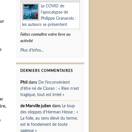
Le COVID de
l'apocalypse de
Philippe Granarolo :
ur
les auteurs se présentent
Faites connaître votre livre ou
activité
e
Plus d'infos...
DERNIERS COMMENTAIRES
Phil
dans
De l’inconvénient
d’être né de Cioran : « Rien n’est
tragique, tout est irréel »
ar
ire,
de Marville julien
dans
Le loup
des steppes d’Herman Hesse : «
La folie, au sens élevé du terme,
e
est le fondement de toute
sagesse »