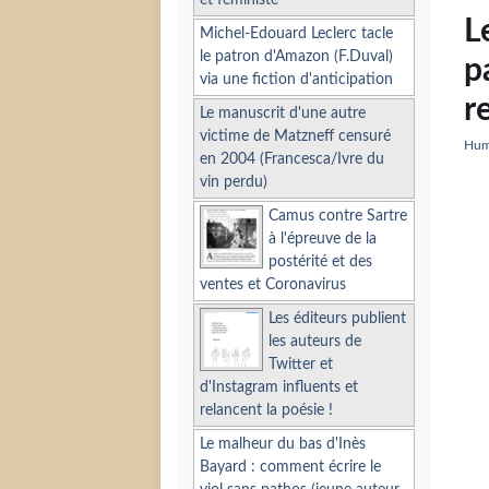
et féministe
L
Michel-Edouard Leclerc tacle
le patron d'Amazon (F.Duval)
p
via une fiction d'anticipation
r
Le manuscrit d'une autre
victime de Matzneff censuré
Hume
en 2004 (Francesca/Ivre du
vin perdu)
Camus contre Sartre
à l'épreuve de la
postérité et des
ventes et Coronavirus
Les éditeurs publient
les auteurs de
Twitter et
d'Instagram influents et
relancent la poésie !
Le malheur du bas d'Inès
Bayard : comment écrire le