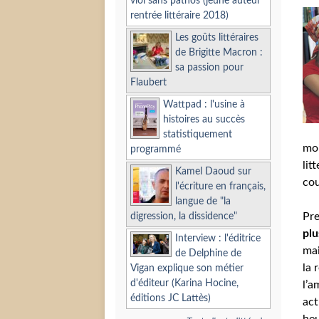
viol sans pathos (jeune auteur
rentrée littéraire 2018)
Les goûts littéraires
de Brigitte Macron :
sa passion pour
Flaubert
Wattpad : l'usine à
histoires au succès
statistiquement
moi
programmé
lit
Kamel Daoud sur
cou
l'écriture en français,
langue de "la
Pre
digression, la dissidence"
plu
Interview : l'éditrice
mai
de Delphine de
la 
Vigan explique son métier
d'éditeur (Karina Hocine,
l’a
éditions JC Lattès)
act