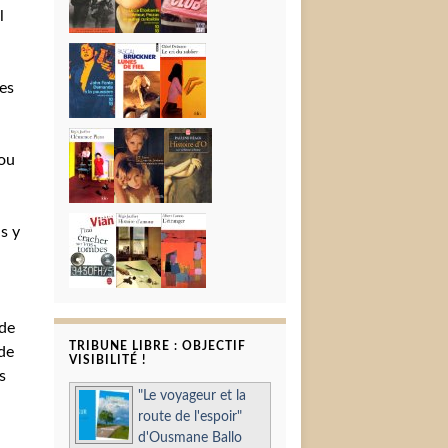
l
es
 ou
s y
 de
TRIBUNE LIBRE : OBJECTIF
 de
VISIBILITÉ !
s
"Le voyageur et la
route de l'espoir"
d'Ousmane Ballo