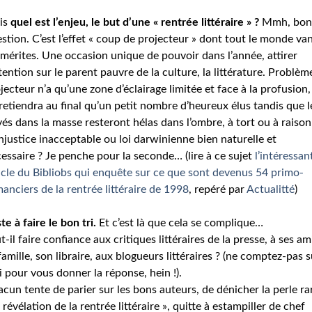
is
quel est l’enjeu, le but d’une « rentrée littéraire » ?
Mmh, bon
stion. C’est l’effet « coup de projecteur » dont tout le monde va
 mérites. Une occasion unique de pouvoir dans l’année, attirer
ttention sur le parent pauvre de la culture, la littérature. Problème
jecteur n’a qu’une zone d’éclairage limitée et face à la profusion,
retiendra au final qu’un petit nombre d’heureux élus tandis que l
és dans la masse resteront hélas dans l’ombre, à tort ou à raison 
njustice inacceptable ou loi darwinienne bien naturelle et
essaire ? Je penche pour la seconde… (lire à ce sujet
l’intéressan
icle du Bibliobs qui enquête sur ce que sont devenus 54 primo-
anciers de la rentrée littéraire de 1998
, repéré par
Actualitté
)
te à faire le bon tri.
Et c’est là que cela se complique…
t-il faire confiance aux critiques littéraires de la presse, à ses am
famille, son libraire, aux blogueurs littéraires ? (ne comptez-pas s
 pour vous donner la réponse, hein !).
cun tente de parier sur les bons auteurs, de dénicher la perle ra
a révélation de la rentrée littéraire », quitte à estampiller de chef