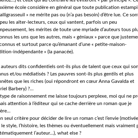
enoz…) et ceux qui au contraire les éviteront « par principe ». Ce
xième école considère en général que toute publication estampi
alligrasseuil » ne mérite pas ou (n’a pas besoin) d’être lue. Ce son
peu les alter-lecteurs, ceux qui vantent, parfois un peu
peusement, les mérites de toute une myriade d’auteurs tous pl
onnus les uns que les autres, mais « géniaux » parce que justeme
onnus et surtout parce qu’émanant d’une « petite-maison-
dition-indépendante » (la panacée).
 auteurs dits confidentiels ont-ils plus de talent que ceux qui so
nus et/ou médiatisés ? Les pauvres sont-ils plus gentils et plus
nêtes que les riches (oui répondront en cœur Anna Gavalda et
iel Barbery) ?…
type de raisonnement me laisse toujours perplexe, moi qui ne pr
ais attention à l’éditeur qui se cache derrière un roman que je
père…
 seul critère pour décider de lire un roman c’est l’envie (motivé
 le style, l’histoire, les thèmes ou éventuellement mais vraiment 
tématiquement l’auteur…), what else ?