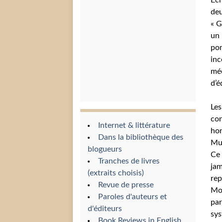
Ech
deu
« G
un 
pom
inc
méc
d’é
Les
con
Internet & littérature
hon
Dans la bibliothèque des
Mur
blogueurs
Ce 
Tranches de livres
jam
(extraits choisis)
re
Revue de presse
Mon
Paroles d'auteurs et
par
d'éditeurs
sys
Book Reviews in English