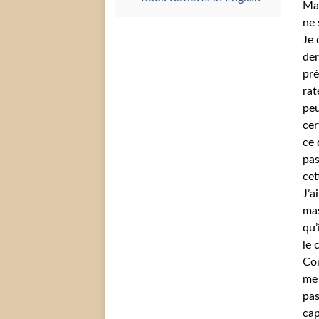
Mai
ne 
Je 
der
pré
rat
peu
cer
ce 
pas
cet
J’a
mas
qu’
le 
Com
me 
pa
cap