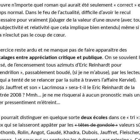
uvre n’importe quel roman qui aurait été seulement « correct » 
ps normal. Dans le feu de l’actualité, difficile d’avoir le recul
essaire pour vraiment j(a)uger de la valeur d’une œuvre (avec to
subjectivité et relativité que cela implique bien entendu) même si
a n’exclut pas le coup de cœur.
xercice reste ardu et ne manque pas de faire apparaître des
alages entre appréciation critique et publique
. On se souvient l
sé, de l’encensement tous azimuts d’Eric Reinhardt pour
endrillon », passablement boudé, (si je ne m’abuse), par les lecte
 qui a tenté de se relancer par la suite à travers l’affaire Kerviel).
is Jauffret et son « Lacrimosa » sera-t-il le Eric Reinhardt de la
trée 2008 ? Mmh… je ne me risquerai à aucun pronostic mais un
er pressentiment m’étreint…
pourrait distinguer en quelque sorte
deux écoles
dans ce « tri »:
x qui se laisseront appâter par les
« têtes de gondole »
valeurs s
thomb, Rolin, Angot, Gaudé, Khadra, Dubois, Jauffret, Fleischer