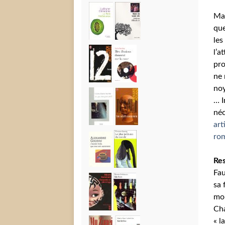
Ma
que
les
l’a
pro
ne 
noy
… I
néc
art
rom
Res
Fau
sa 
moi
Cha
« l