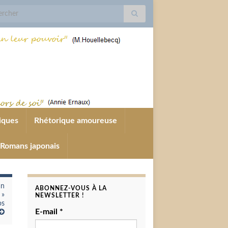
for:
iques
Rhétorique amoureuse
Romans japonais
an
ABONNEZ-VOUS À LA
 »
NEWSLETTER !
os
E-mail
*