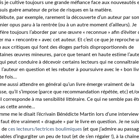
s je cultive toujours une grande méfiance face aux nouveautés 
suis guère amateur de prise de risques en la matière.
débute, par exemple, rarement la découverte d’un auteur par so
nier opus paru à la rentrée (ou à un autre moment d’ailleurs). Je
fère toujours l’aborder par une œuvre « reconnue » afin d’éviter 
er ma « rencontre » avec cet auteur. Et c’est ce que je reproche u
 aux critiques qui font des éloges parfois disproportionnés de
taines œuvres mineures, parce que tenant en haute estime l’aute
qui peut conduire à décevoir certains lecteurs qui ne connaîtraie
 l’auteur en question et les rebuter à poursuivre avec le « bon liv
te fois…
ime aussi attendre en général qu’un livre émerge vraiment de la
se, qu’il s’impose (parce que recommandation répétée, etc) et/o
il corresponde à ma sensibilité littéraire. Ce qui ne semble pas êt
cas cette année…
me me le disait l’écrivain Bénédicte Martin lors d’une interview,
faut être vraiment « draguée » par le livre en question. Je ne sui
s de
ces lecteurs/lectrices boulimiques
(et que j’admire au passage
ables d’ingurgiter un peu de tout (et de s’en régaler !), à la chaîne