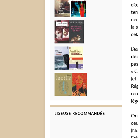
d’œ
tem
néc
la 
cel
L’e
déc
pas
« C
(et
Rég
ren
lég
LISEUSE RECOMMANDÉE
On 
ceu
(No