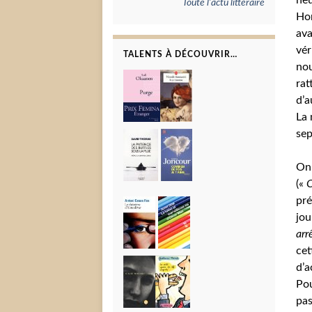
heu
Toute l'actu littéraire
Hor
ava
vér
TALENTS À DÉCOUVRIR…
no
rat
d’a
La 
sep
On 
(«
O
pré
jou
arr
cet
d’a
Pou
pas