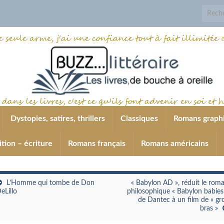
Search 
Dystopies, satires, thrillers
Classiques
Romans graph
ition – écriture
Romans français
Romans américains
L’Homme qui tombe de Don
« Babylon AD », réduit le rom
eLillo
philosophique « Babylon babies
de Dantec à un film de « gr
bras »