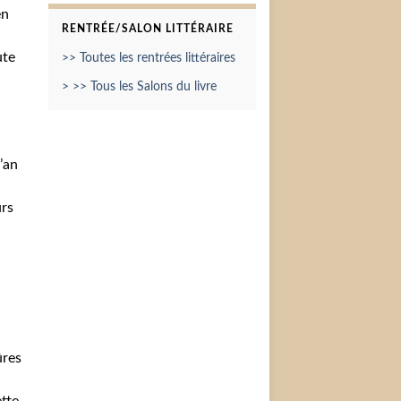
en
RENTRÉE/SALON LITTÉRAIRE
ute
>> Toutes les rentrées littéraires
> >> Tous les Salons du livre
’an
urs
ûres
,