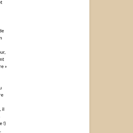
et
n
de
n
ur,
nt
re »
u
re
 il
s
 !)
.