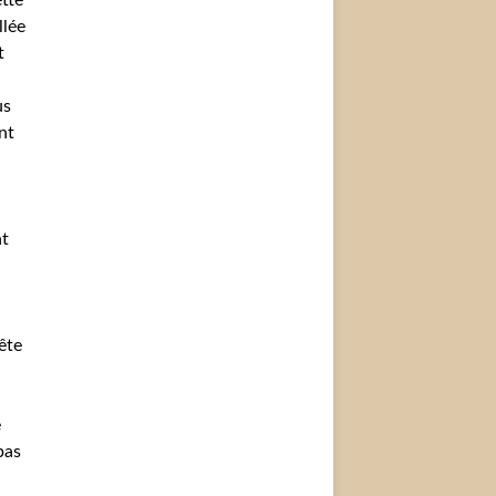
tte
llée
t
us
nt
nt
ête
e
pas