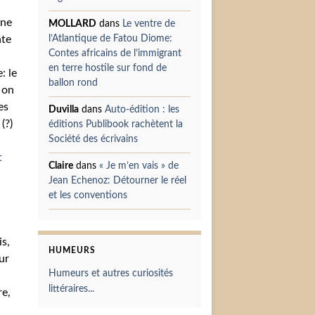
ne
MOLLARD
dans
Le ventre de
nte
l’Atlantique de Fatou Diome:
Contes africains de l’immigrant
en terre hostile sur fond de
: le
ballon rond
 on
es
Duvilla
dans
Auto-édition : les
(?)
éditions Publibook rachètent la
Société des écrivains
t
Claire
dans
« Je m’en vais » de
Jean Echenoz: Détourner le réel
et les conventions
is,
HUMEURS
ur
Humeurs et autres curiosités
littéraires...
re,