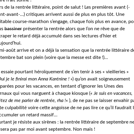
re n’ait sonné !
s de la rentrée littéraire, point de salut ! Les premières avant (-
nt-avant-…) critiques arrivent aussi de plus en plus tôt. Une
itable course-marathon s’engage, chaque fois plus en avance, po
us
bassiner
présenter la rentrée alors que l’on ne rêve que de
traper le retard déjà accumulé dans ses lectures d’hier et
ujourd’hui.
mi-août arrive et on a déjà la sensation que la rentrée littéraire d
tembre bat son plein (voire que la messe est dite !)…
essaie pourtant héroïquement de s’en tenir à ses « vieilleries »
ui je le finirai mon Anna Karénine ! »
) qu’on avait soigneusement
parées pour les vacances, en tentant d’ignorer les Unes des
rnaux qui vous narguent à chaque kiosque («
Je suis en vacances,
êtez de me parler de rentrée, rha !
« ), de ne pas se laisser envahir p
te culpabilité voire cette angoisse de ne pas lire ce qu’il faudrait l
ccumuler un retard massif…
rtant je résiste aux sirènes : la rentrée littéraire de septembre n
sera pas par moi avant septembre. Non mais !