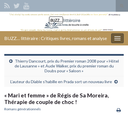
Tog
sear
Search for:
for
BUZZ… littéraire : Critiques livres, romans et analyse
Togg
navig
Thierry Dancourt, prix du Premier roman 2008 pour « Hôtel
de Lausanne » et Aude Walker, prix du premier roman du
Doubs pour « Saloon »
L’auteur du Diable s’habille en Prada sort un nouveau livre
« Mari et femme » de Régis de Sa Moreira,
Thérapie de couple de choc !
Romans générationnels