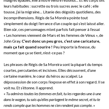
maigres épaules, elle a notre ventre rebondi… Et les corps ont
leurs habitudes : sucrette ou trois sucres avec le café ; elle
tousse, j’ai la migraine… Litanie des dégoûts quotidiens, des
incompréhensions. Régis de Sa Moreira pointe tout
simplement du doigt l’errance d’un couple qui s’est laissé aller.
Bien sûr, ces personnages m’ont parfois fait penser à l’essai
« Les hommes viennent de Mars et les femmes de Vénus », de
John Gray.
C’est donc un peu gros, c’est une caricature,
mais ça fait quand sourire !
Peu importe la finesse, du
moment que ça se tient, n’est-ce pas ?
Les phrases de Régis de Sa Moreira sont la plupart du temps
courtes, percutantes et incisives. Elles découvrent, d’une
certaine manière, le cœur du héros au scalpel. La
dépossession de son corps l’expose en effet à son regard. Il se
voit nu. Et s’étonne. Il apprend.
«
Tu admires toutes les femmes en fait, tu les regardes une à une
dans le wagon, tu sais qu’elles partagent le même secret, et tu te
rends compte que les hommes ne s’en rendent pas compte.
»