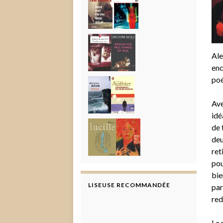
Ale
enc
poé
Ave
idé
de 
deu
ret
pou
bie
LISEUSE RECOMMANDÉE
par
red
Le 