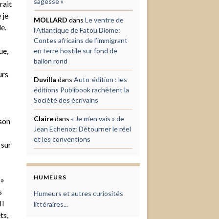
sagesse »
rait
 je
MOLLARD
dans
Le ventre de
e.
l’Atlantique de Fatou Diome:
Contes africains de l’immigrant
ue,
en terre hostile sur fond de
ballon rond
urs
Duvilla
dans
Auto-édition : les
éditions Publibook rachètent la
Société des écrivains
Claire
dans
« Je m’en vais » de
 son
Jean Echenoz: Détourner le réel
et les conventions
 sur
HUMEURS
 »
s
Humeurs et autres curiosités
Il
littéraires...
ts,