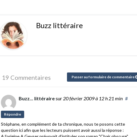
Buzz littéraire
19 Commentaires
Passer au formulaire de commentaire
Buzz... littéraire
sur
20 février 2009
à 12 h 21 min
#
Répondre
Stéphane, en complément de ta chronique, nous te posons cette
question ici afin que les lecteurs puissent avoir aussi la réponse :
A l’origine A.Geyser prévoyait d’intituler son roman "Chair obscure"