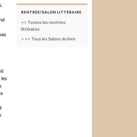
s,
RENTRÉE/SALON LITTÉRAIRE
nd
>> Toutes les rentrées
littéraires
 pas
> >> Tous les Salons du livre
il
 les
s
ra
t
e