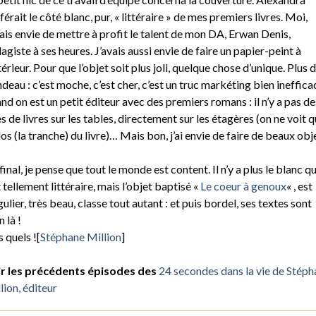
férait le côté blanc, pur, « littéraire » de mes premiers livres. Moi,
vais envie de mettre à profit le talent de mon DA, Erwan Denis,
lagiste à ses heures. J’avais aussi envie de faire un papier-peint à
ntérieur. Pour que l’objet soit plus joli, quelque chose d’unique. Plus 
deau : c’est moche, c’est cher, c’est un truc markéting bien ineffica
nd on est un petit éditeur avec des premiers romans : il n’y a pas de
es de livres sur les tables, directement sur les étagères (on ne voit 
dos (la tranche) du livre)… Mais bon, j’ai envie de faire de beaux obj
final, je pense que tout le monde est content. Il n’y a plus le blanc qu
t tellement littéraire, mais l’objet baptisé «
Le coeur à genoux
« , est
gulier, très beau, classe tout autant : et puis bordel, ses textes sont
n là !
s quels ![
Stéphane Million
]
r les précédents épisodes des
24 secondes dans la vie de Stéph
lion, éditeur