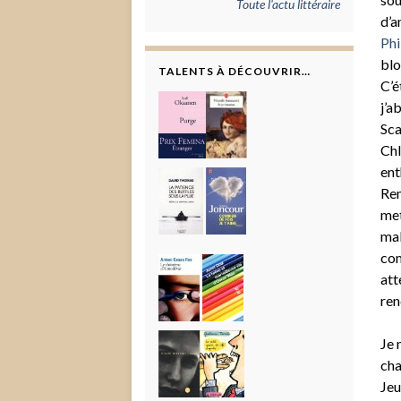
Toute l'actu littéraire
d’a
Phi
blo
TALENTS À DÉCOUVRIR…
C’é
j’a
Sca
Chl
ent
Rem
met
mal
com
att
ren
Je 
cha
Jeu