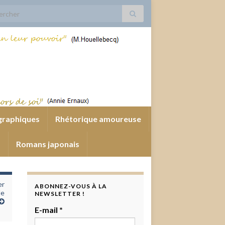
 for:
graphiques
Rhétorique amoureuse
s
Romans japonais
er
ABONNEZ-VOUS À LA
de
NEWSLETTER !
E-mail
*