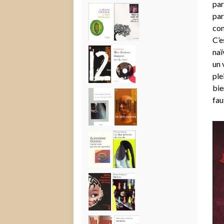
par
par
con
C’e
naï
un 
ple
bie
fau