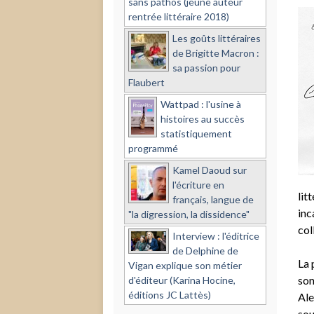
sans pathos (jeune auteur
rentrée littéraire 2018)
Les goûts littéraires
de Brigitte Macron :
sa passion pour
Flaubert
Wattpad : l'usine à
histoires au succès
statistiquement
programmé
Kamel Daoud sur
l'écriture en
lit
français, langue de
inc
"la digression, la dissidence"
col
Interview : l'éditrice
de Delphine de
La 
Vigan explique son métier
son
d'éditeur (Karina Hocine,
éditions JC Lattès)
Ale
sou