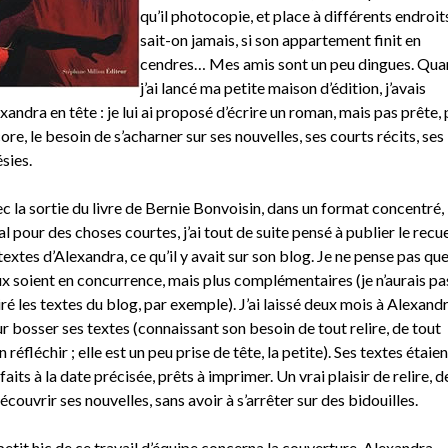
qu’il photocopie, et place à différents endroit
sait-on jamais, si son appartement finit en
cendres… Mes amis sont un peu dingues. Qua
j’ai lancé ma petite maison d’édition, j’avais
xandra en tête : je lui ai proposé d’écrire un roman, mais pas prête,
ore, le besoin de s’acharner sur ses nouvelles, ses courts récits, ses
sies.
c la sortie du livre de Bernie Bonvoisin, dans un format concentré,
al pour des choses courtes, j’ai tout de suite pensé à publier le recue
textes d’Alexandra, ce qu’il y avait sur son blog. Je ne pense pas que
x soient en concurrence, mais plus complémentaires (je n’aurais pa
iré les textes du blog, par exemple). J’ai laissé deux mois à Alexand
r bosser ses textes (connaissant son besoin de tout relire, de tout
n réfléchir ; elle est un peu prise de tête, la petite). Ses textes étaien
faits à la date précisée, prêts à imprimer. Un vrai plaisir de relire, d
écouvrir ses nouvelles, sans avoir à s’arrêter sur des bidouilles.
petit hic de ce travail d’équipe concerna la couverture. Alexandra