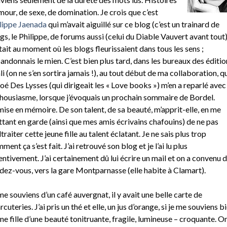
mour, de sexe, de domination. Je crois que c’est
lippe Jaenada
qui m’avait aiguillé sur ce blog (c’est un trainard de
gs, le Philippe, de forums aussi (celui du Diable Vauvert avant tout)
tait au moment où les blogs fleurissaient dans tous les sens ;
bandonnais le mien. C’est bien plus tard, dans les bureaux des éditio
li (on ne s’en sortira jamais !), au tout début de ma collaboration, q
oé Des Lysses (qui dirigeait les « Love books ») m’en a reparlé avec
housiasme, lorsque j’évoquais un prochain sommaire de Bordel.
ise en mémoire. De son talent, de sa beauté, m’apprit-elle, en me
tant en garde (ainsi que mes amis écrivains chafouins) de ne pas
traiter cette jeune fille au talent éclatant. Je ne sais plus trop
ment ça s’est fait. J’ai retrouvé son blog et je l’ai lu plus
entivement. J’ai certainement dû lui écrire un mail et on a convenu d
dez-vous, vers la gare Montparnasse (elle habite à Clamart).
me souviens d’un café auvergnat, il y avait une belle carte de
rcuteries. J’ai pris un thé et elle, un jus d’orange, si je me souviens bi
ne fille d’une beauté tonitruante, fragile, lumineuse – croquante. O