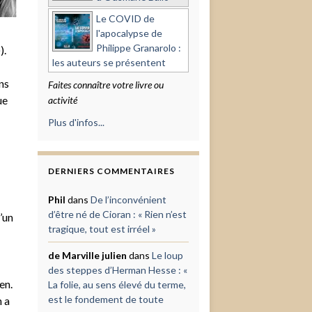
Le COVID de
l'apocalypse de
Philippe Granarolo :
).
les auteurs se présentent
ns
Faites connaître votre livre ou
ue
activité
Plus d'infos...
DERNIERS COMMENTAIRES
Phil
dans
De l’inconvénient
d’être né de Cioran : « Rien n’est
’un
tragique, tout est irréel »
de Marville julien
dans
Le loup
des steppes d’Herman Hesse : «
en.
La folie, au sens élevé du terme,
est le fondement de toute
n a