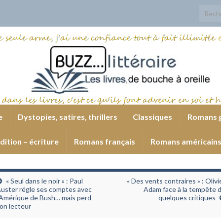
Search
e
Dystopies, satires, thrillers
Classiques
Romans 
dition – écriture
Romans français
Romans américain
« Seul dans le noir » : Paul
« Des vents contraires » : Olivi
uster régle ses comptes avec
Adam face à la tempête 
’Amérique de Bush… mais perd
quelques critiques
on lecteur