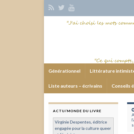
Générationnel
Littérature intimist
Liste auteurs – écrivains
Conseils é
ACTU/MONDE DU LIVRE
A
l
Virginie Despentes, éditrice
s
engagée pour la culture queer