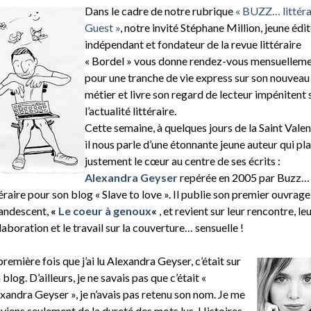
Dans le cadre de notre rubrique
« BUZZ… littéra
Guest »
, notre invité Stéphane Million, jeune édi
indépendant et fondateur de la revue littéraire
« Bordel » vous donne rendez-vous mensuellem
pour une tranche de vie express sur son nouveau
métier et livre son regard de lecteur impénitent 
l’actualité littéraire.
Cette semaine, à quelques jours de la Saint Valen
il nous parle d’une étonnante jeune auteur qui pl
justement le cœur au centre de ses écrits :
Alexandra Geyser
repérée en 2005 par Buzz…
téraire pour son blog « Slave to love ». Il publie son premier ouvrage
andescent,
«
Le coeur à genoux
«
, et revient sur leur rencontre, le
laboration et le travail sur la couverture… sensuelle !
première fois que j’ai lu Alexandra Geyser, c’était sur
 blog. D’ailleurs, je ne savais pas que c’était «
xandra Geyser », je n’avais pas retenu son nom. Je me
viens seulement de la dureté des mots lus. Histoires