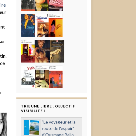
ire
teur
ent
sur
tin,
ace
ur
TRIBUNE LIBRE : OBJECTIF
VISIBILITÉ !
"Le voyageur et la
route de l'espoir"
d'Ousmane Ballo