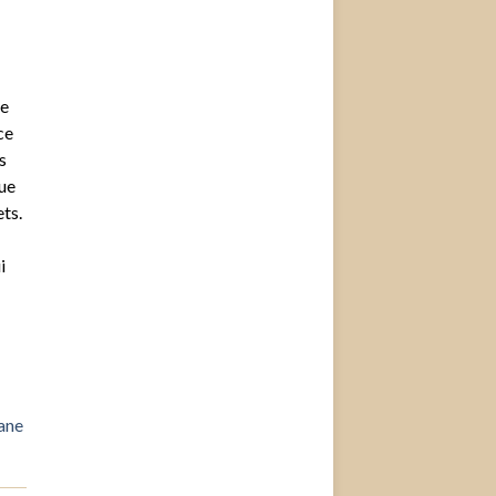
de
ce
s
que
ets.
i
ane