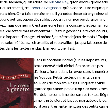
lé de Jaenada, qu’on adore, de
Nicolas Rey
, qu’on adore (qu’elle ado
ticulièrement), de
Frédéric Beigbeder
, qu’on adore – une clique que
nais bien. On a fait connaissance. Il y a cette chose étrange chez ell
st une petite poupée désirable, avec un air un peu perdu, une mine
ve… mais que nenni. C’est une jeune femme consciencieuse, maniaq
vrai caractère massif et central ! C’est un geyser ! De textes courts,
in d’impacts, d’images, et même !, et même de jeux de mots ! Toujo
n ciselés, réfléchis, retravaillés et retravaillés : jusqu’à l’absence de
tes dans les textes rendus. Bien écrit, bien fait.
Dans le prochain Bordel (sur les imposteurs),
texte envoyé était nickel. Ses premiers pas,
d’ailleurs, furent dans la revue, dans le numéro
les Voyous. Petits textes cinglants. Je me
souviens de mon ami Régis Clinquart, solide
gaillard qui n’aime jamais trop rien dans « mes
Bordel, me complimenter sur ses textes. Régi
aime la précision, et la peau marquée de bleu. 
écrit aussi très lentement, sur des petits carne