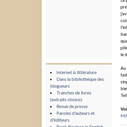
pré
j’a
col
l’i
ban
qua
pil
le 
Au 
Internet & littérature
fai
Dans la bibliothèque des
sin
blogueurs
bie
Tranches de livres
Tel
(extraits choisis)
Revue de presse
Voi
Paroles d'auteurs et
Mil
d'éditeurs
Book Reviews in English