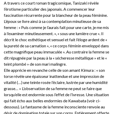
A travers ce court roman tragicomique, Tanizaki révèle
l’érotisme particulier des japonais. A commencer leur
fascination récurrente pour la blancheur de la peau féminine.
L’époux se livre ainsi à sa contemplation minutieuse de sa
femme : « Puis comme je l’aurais fait pour une carte, je me mis
à l’examiner minutieusement. », « sous une lumière crue ». Il
décrit le choc esthétique et sensuel et fait l’éloge ardent de «
la pureté de sa carnation », « ce corps féminin enveloppé dans
cette magnifique peau immaculée ». Au contraire la femme se
dit répugnée par la peau à la « sécheresse métallique » et le «
teint plombé » de son mari malingre.
Elle apprécie en revanche celle de son amant Kimura : « son
torse révèle une épaisseur inattendue et une impression de
vitalité (…) une teinte rosée l’éclaire, lustrée par une humidité
grasse… » L’observation de sa femme ne peut se faire que
lorsqu’elle est endormie sous l’effet de l’ivresse. Une situation
qui fait écho aux belles endormies de Kawabata (voir ci-
dessous). Le fantasme de la femme inconsciente renvoie au
désir de domination totale sur son corps. Entièrement offerte,