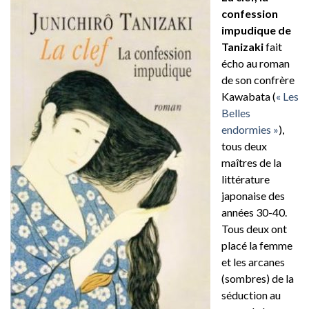
confession
impudique de
Tanizaki
fait
écho au roman
de son confrère
Kawabata (
« Les
Belles
endormies »
),
tous deux
maîtres de la
littérature
japonaise des
années 30-40.
Tous deux ont
placé la femme
et les arcanes
(sombres) de la
séduction au