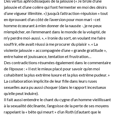
Des vertus aphrodisiaques de la jalousie (« Je brûle d’une
jalousie et d’une colère qui font fermenter en moi des désirs
d’une vigueur illimitée. ») jusqu’à l’attraction-répulsion « tout
en éprouvant d’un côté de l’aversion pour mon mari –cet
homme écœurant à m’en donner de la nausée -, je ne peux
m’empêcher, en l’emmenant dans le monde de la volupté, de
m’y perdre moi-aussi. », « Ironie du sort, en voulant me faire
souffrir, elle avait réussi à me procurer du plaisir ». « La
violente jalousie » accompagnée d’une « grande gratitude »,
entre haine et jouissance, tentation et frustration…
Des contradictions résumées également dans le commentaire
de l’épouse : « Il est le mieux placé pour savoir qu’en moi
cohabitent la plus extrême luxure et la plus extrême pudeur. »
La collaboration implicite de leur fille dans leurs ruses
sexuelles aura pu aussi choquer (dans le rapport incestueux
qu’elle peut induire).
Il fait aussi entendre le chant du cygne d’un homme vieillissant
à la sexualité déclinante, l’angoisse de la perte de ses moyens
rappelant la « bête qui meurt » d’un Roth (d’autant que le