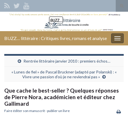
Tog
sear
Search for:
for
BUZZ… littéraire : Critiques livres, romans et analyse
Togg
navig
Rentrée littéraire janvier 2010 : premiers échos…
« Lunes de fiel » de Pascal Bruckner (adapté par Polanski) : «
Vivre une passion d’où je ne reviendrai pas »
Que cache le best-seller ? Quelques réponses
de Pierre Nora, académicien et éditeur chez
Gallimard
Faire éditer son manuscrit - publier un livre