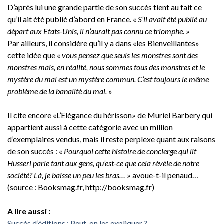
D’après lui une grande partie de son succès tient au fait ce
qu’il ait été publié d’abord en France. «
S’il avait été publié au
départ aux Etats-Unis, il n’aurait pas connu ce triomphe.
»
Par ailleurs, il considère qu’il y a dans «les Bienveillantes»
cette idée que «
vous pensez que seuls les monstres sont des
monstres mais, en réalité, nous sommes tous des monstres et le
mystère du mal est un mystère commun. C’est toujours le même
problème de la banalité du mal.
»
Il cite encore «L’Elégance du hérisson» de Muriel Barbery qui
appartient aussi à cette catégorie avec un million
d’exemplaires vendus, mais il reste perplexe quant aux raisons
de son succès : «
Pourquoi cette histoire de concierge qui lit
Husserl parle tant aux gens, qu’est-ce que cela révèle de notre
société? Là, je baisse un peu les bras…
» avoue-t-il penaud…
(source : Booksmag.fr, http://booksmag.fr)
A lire aussi :
Succès d’éditions : Peut-on les expliquer ?