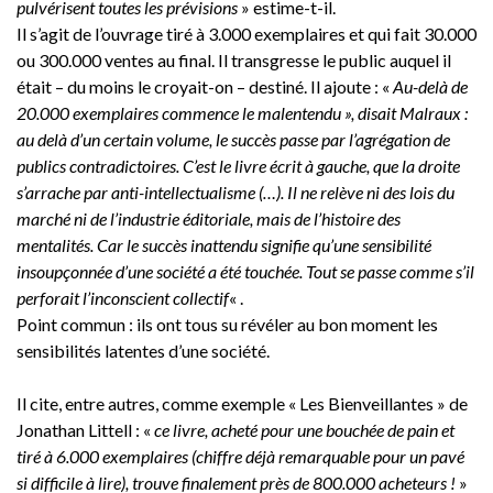
pulvérisent toutes les prévisions
» estime-t-il.
Il s’agit de l’ouvrage tiré à 3.000 exemplaires et qui fait 30.000
ou 300.000 ventes au final. Il transgresse le public auquel il
était – du moins le croyait-on – destiné. Il ajoute : «
Au-delà de
20.000 exemplaires commence le malentendu », disait Malraux :
au delà d’un certain volume, le succès passe par l’agrégation de
publics contradictoires. C’est le livre écrit à gauche, que la droite
s’arrache par anti-intellectualisme (…). Il ne relève ni des lois du
marché ni de l’industrie éditoriale, mais de l’histoire des
mentalités. Car le succès inattendu signifie qu’une sensibilité
insoupçonnée d’une société a été touchée. Tout se passe comme s’il
perforait l’inconscient collectif
« .
Point commun : ils ont tous su révéler au bon moment les
sensibilités latentes d’une société.
Il cite, entre autres, comme exemple « Les Bienveillantes » de
Jonathan Littell : «
ce livre, acheté pour une bouchée de pain et
tiré à 6.000 exemplaires (chiffre déjà remarquable pour un pavé
si difficile à lire), trouve finalement près de 800.000 acheteurs !
»