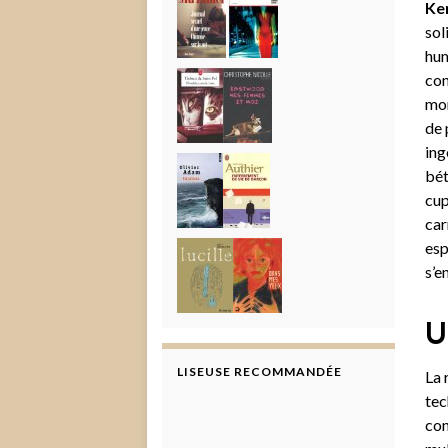
Ke
sol
hum
con
mon
de 
ing
bét
cup
car
esp
s’e
U
LISEUSE RECOMMANDÉE
La 
tec
con