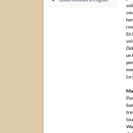
sol
ces
hom
rou
En 
voi
Did
un 
pon
mer
La 
May
Pon
Sum
trè
tou
Wal