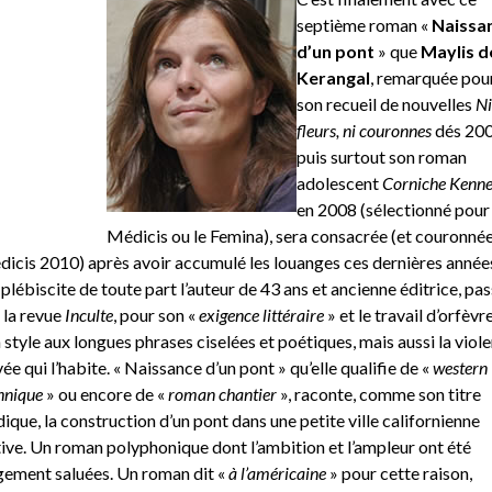
septième roman «
Naissa
d’un pont
» que
Maylis d
Kerangal
, remarquée pou
son recueil de nouvelles
Ni
fleurs, ni couronnes
dés 20
puis surtout son roman
adolescent
Corniche Kenn
en 2008 (sélectionné pour 
Médicis ou le Femina), sera consacrée (et couronné
icis 2010) après avoir accumulé les louanges ces dernières année
plébiscite de toute part l’auteur de 43 ans et ancienne éditrice, pa
 la revue
Inculte
, pour son «
exigence littéraire
» et le travail d’orfèvr
 style aux longues phrases ciselées et poétiques, mais aussi la viol
vée qui l’habite. « Naissance d’un pont » qu’elle qualifie de «
western
hnique
» ou encore de «
roman chantier
», raconte, comme son titre
ndique, la construction d’un pont dans une petite ville californienne
tive. Un roman polyphonique dont l’ambition et l’ampleur ont été
gement saluées. Un roman dit «
à l’américaine
» pour cette raison,