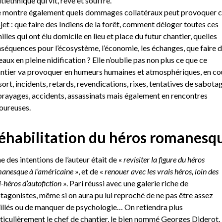
tiethnique qui vit, rêve et souffre.
e montre également quels dommages collatéraux peut provoquer 
jet : que faire des Indiens de la forêt, comment déloger toutes ces
illes qui ont élu domicile en lieu et place du futur chantier, quelles
séquences pour l’écosystème, l’économie, les échanges, que faire 
eaux en pleine nidification ? Elle n’oublie pas non plus ce que ce
ntier va provoquer en humeurs humaines et atmosphériques, en c
sort, incidents, retards, revendications, rixes, tentatives de sabotag
rayages, accidents, assassinats mais également en rencontres
ureuses.
éhabilitation du héros romanesq
ne des intentions de l’auteur était de «
revisiter la figure du héros
anesque à l’américaine
», et de «
renouer avec les vrais héros, loin des
i-héros d’autofiction
». Pari réussi avec une galerie riche de
tagonistes, même si on aura pu lui reproché de ne pas être assez
illés ou de manquer de psychologie… On retiendra plus
ticulièrement le chef de chantier, le bien nommé Georges Diderot,