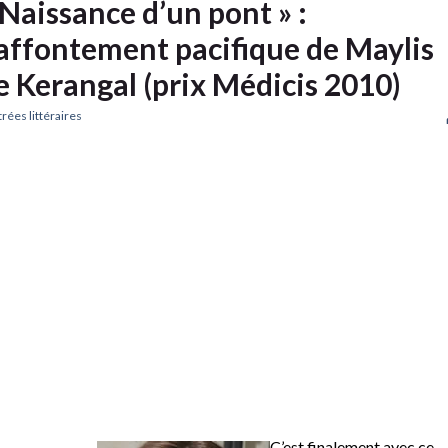
 Naissance d’un pont » :
’affontement pacifique de Maylis
e Kerangal (prix Médicis 2010)
rées littéraires
C’est finalement avec ce