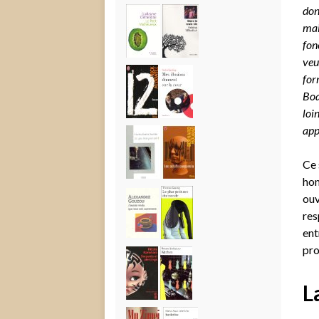
don
mai
fon
veu
for
Boa
loi
app
Ce 
hom
ouv
res
ent
pro
L