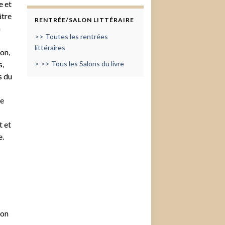
e et
âtre
RENTRÉE/SALON LITTÉRAIRE
a
>> Toutes les rentrées
littéraires
on,
s,
> >> Tous les Salons du livre
s du
de
t et
e.
ion