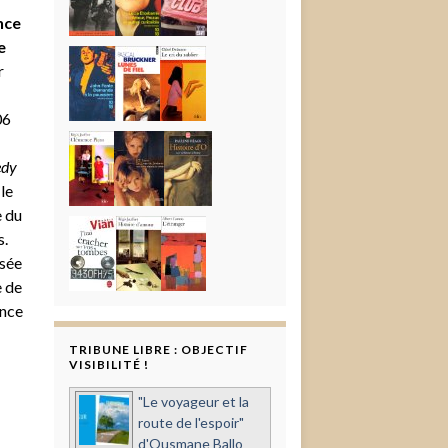
nce
e
r
06
edy
le
e du
s.
ssée
e de
ence
TRIBUNE LIBRE : OBJECTIF
VISIBILITÉ !
"Le voyageur et la
route de l'espoir"
d'Ousmane Ballo