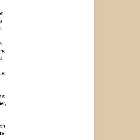
et
a
.
e
e
mme
es
e
us.
rme
er,
lph
te