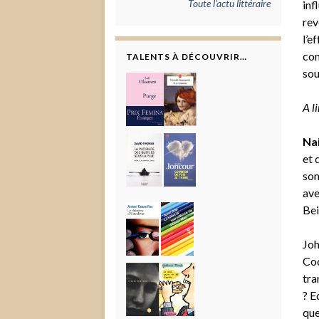
Toute l'actu littéraire
inf
rev
l’e
con
TALENTS À DÉCOUVRIR…
sou
A l
Na
et 
som
ave
Bei
Joh
Coc
tra
? E
que