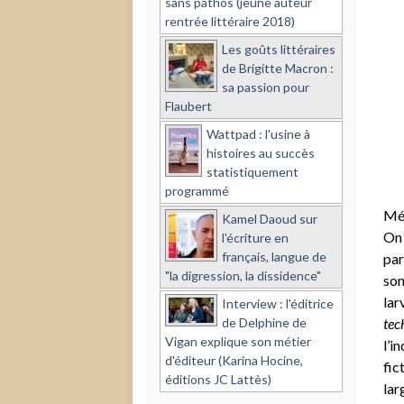
sans pathos (jeune auteur
rentrée littéraire 2018)
Les goûts littéraires
de Brigitte Macron :
sa passion pour
Flaubert
Wattpad : l'usine à
histoires au succès
statistiquement
programmé
Méd
Kamel Daoud sur
On 
l'écriture en
français, langue de
par
"la digression, la dissidence"
son
lar
Interview : l'éditrice
de Delphine de
tec
Vigan explique son métier
l’i
d'éditeur (Karina Hocine,
fic
éditions JC Lattès)
lar