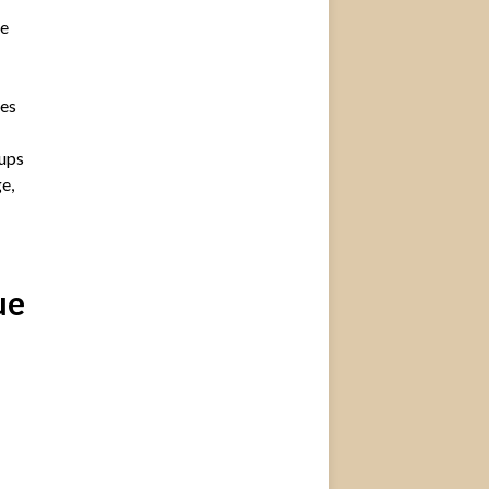
ce
des
oups
e,
ue