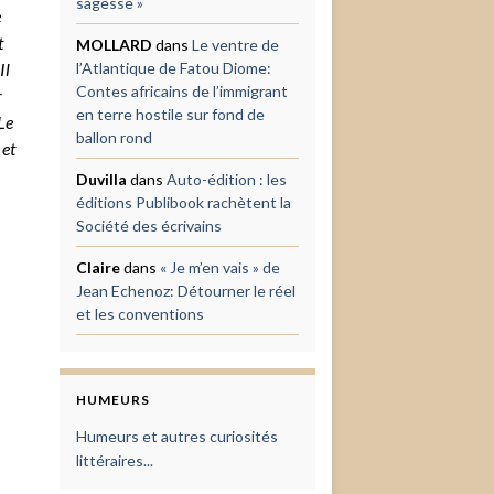
sagesse »
e
t
MOLLARD
dans
Le ventre de
Il
l’Atlantique de Fatou Diome:
Contes africains de l’immigrant
r
en terre hostile sur fond de
Le
ballon rond
 et
Duvilla
dans
Auto-édition : les
éditions Publibook rachètent la
Société des écrivains
Claire
dans
« Je m’en vais » de
Jean Echenoz: Détourner le réel
et les conventions
HUMEURS
Humeurs et autres curiosités
littéraires...