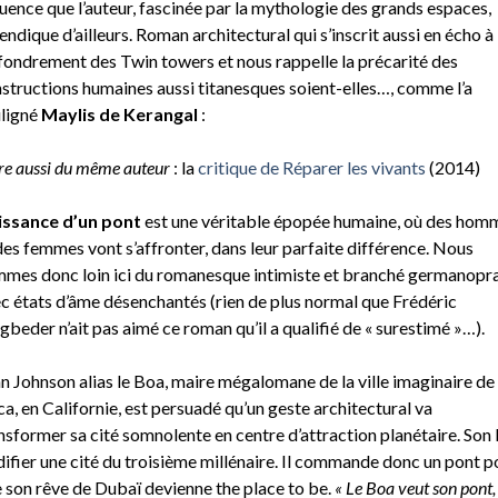
luence que l’auteur, fascinée par la mythologie des grands espaces,
endique d’ailleurs. Roman architectural qui s’inscrit aussi en écho à
ffondrement des Twin towers et nous rappelle la précarité des
structions humaines aussi titanesques soient-elles…, comme l’a
ligné
Maylis de Kerangal
:
ire aussi du même auteur
: la
critique de Réparer les vivants
(2014)
issance d’un pont
est une véritable épopée humaine, où des hom
des femmes vont s’affronter, dans leur parfaite différence. Nous
mes donc loin ici du romanesque intimiste et branché germanopra
c états d’âme désenchantés (rien de plus normal que Frédéric
gbeder n’ait pas aimé ce roman qu’il a qualifié de « surestimé »…).
n Johnson alias le Boa, maire mégalomane de la ville imaginaire de
a, en Californie, est persuadé qu’un geste architectural va
nsformer sa cité somnolente en centre d’attraction planétaire. Son
difier une cité du troisième millénaire. Il commande donc un pont p
 son rêve de Dubaï devienne the place to be.
« Le Boa veut son pont,