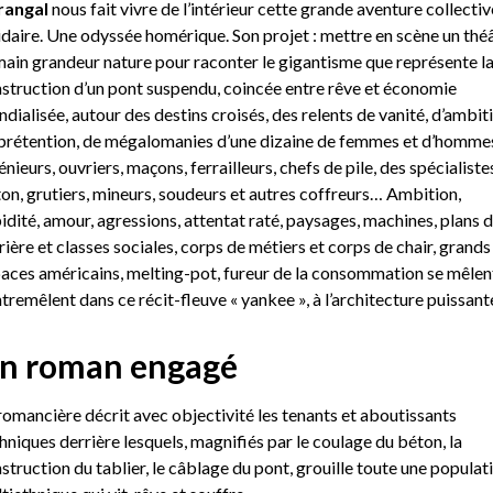
rangal
nous fait vivre de l’intérieur cette grande aventure collectiv
idaire. Une odyssée homérique. Son projet : mettre en scène un thé
ain grandeur nature pour raconter le gigantisme que représente l
struction d’un pont suspendu, coincée entre rêve et économie
dialisée, autour des destins croisés, des relents de vanité, d’ambiti
prétention, de mégalomanies d’une dizaine de femmes et d’homme
énieurs, ouvriers, maçons, ferrailleurs, chefs de pile, des spécialiste
on, grutiers, mineurs, soudeurs et autres coffreurs… Ambition,
idité, amour, agressions, attentat raté, paysages, machines, plans 
rière et classes sociales, corps de métiers et corps de chair, grands
aces américains, melting-pot, fureur de la consommation se mêlen
ntremêlent dans ce récit-fleuve « yankee », à l’architecture puissant
n roman engagé
romancière décrit avec objectivité les tenants et aboutissants
hniques derrière lesquels, magnifiés par le coulage du béton, la
struction du tablier, le câblage du pont, grouille toute une populat