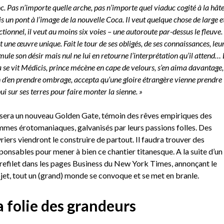
c. Pas n’importe quelle arche, pas n’importe quel viaduc cogité à la hât
s un pont à l’image de la nouvelle Coca. Il veut quelque chose de large e
ctionnel, il veut au moins six voies – une autoroute par-dessus le fleuve. 
t une œuvre unique. Fait le tour de ses obligés, de ses connaissances, leu
mule son désir mais nul ne lui en retourne l’interprétation qu’il attend… 
 se vit Médicis, prince mécène en cape de velours, s’en aima davantage,
n d’en prendre ombrage, accepta qu’une gloire étrangère vienne prendre
ui sur ses terres pour faire monter la sienne. »
sera un nouveau Golden Gate, témoin des rêves empiriques des
mes érotomaniaques, galvanisés par leurs passions folles. Des
riers viendront le construire de partout. Il faudra trouver des
ponsables pour mener à bien ce chantier titanesque. A la suite d’un
refilet dans les pages Business du New York Times, annonçant le
jet, tout un (grand) monde se convoque et se met en branle.
a folie des grandeurs