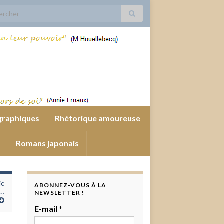
 for:
graphiques
Rhétorique amoureuse
s
Romans japonais
ic
ABONNEZ-VOUS À LA
s…
NEWSLETTER !
E-mail
*