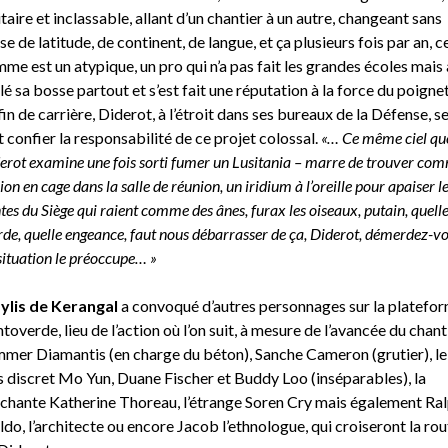
itaire et inclassable, allant d’un chantier à un autre, changeant sans
se de latitude, de continent, de langue, et ça plusieurs fois par an, c
me est un atypique, un pro qui n’a pas fait les grandes écoles mais 
lé sa bosse partout et s’est fait une réputation à la force du poignet
fin de carrière, Diderot, à l’étroit dans ses bureaux de la Défense, s
t confier la responsabilité de ce projet colossal.
«… Ce même ciel qu
erot examine une fois sorti fumer un Lusitania – marre de trouver co
lion en cage dans la salle de réunion, un iridium à l’oreille pour apaiser l
tes du Siège qui raient comme des ânes, furax les oiseaux, putain, quell
de, quelle engeance, faut nous débarrasser de ça, Diderot, démerdez-vo
situation le préoccupe… »
lis de Kerangal
a convoqué d’autres personnages sur la platefo
toverde, lieu de l’action où l’on suit, à mesure de l’avancée du chanti
mer Diamantis (en charge du béton), Sanche Cameron (grutier), le
s discret Mo Yun, Duane Fischer et Buddy Loo (inséparables), la
chante Katherine Thoreau, l’étrange Soren Cry mais également Ra
do, l’architecte ou encore Jacob l’ethnologue, qui croiseront la rou