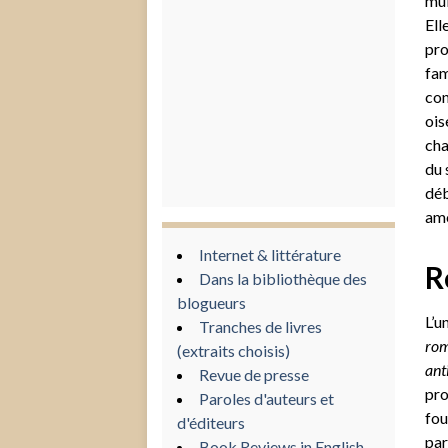
mul
Ell
pro
fam
con
ois
cha
du 
déb
amo
Internet & littérature
R
Dans la bibliothèque des
blogueurs
L’u
Tranches de livres
rom
(extraits choisis)
ant
Revue de presse
pro
Paroles d'auteurs et
fou
d'éditeurs
par
Book Reviews in English