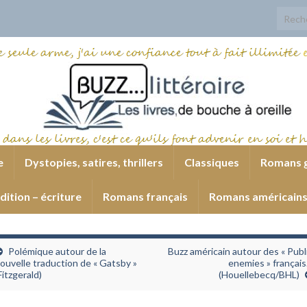
Search
e
Dystopies, satires, thrillers
Classiques
Romans 
dition – écriture
Romans français
Romans américain
Polémique autour de la
Buzz américain autour des « Publ
ouvelle traduction de « Gatsby »
enemies » françai
Fitzgerald)
(Houellebecq/BHL)