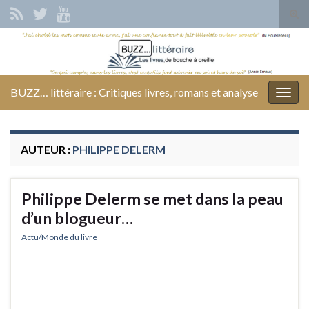
Tog
sear
Search for:
for
BUZZ… littéraire : Critiques livres, romans et analyse
Togg
navig
AUTEUR :
PHILIPPE DELERM
Philippe Delerm se met dans la peau
d’un blogueur…
Actu/Monde du livre