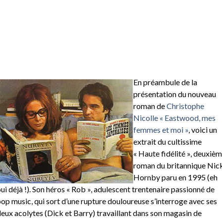
En préambule de la
présentation du nouveau
roman de
Christophe
Nicolle « Eastwood, mes
femmes et moi »
, voici un
extrait du cultissime
« Haute fidélité », deuxiè
roman du britannique Nic
Hornby paru en 1995 (eh
ui déjà !). Son héros « Rob », adulescent trentenaire passionné de
op music, qui sort d’une rupture douloureuse s’interroge avec ses
eux acolytes (Dick et Barry) travaillant dans son magasin de