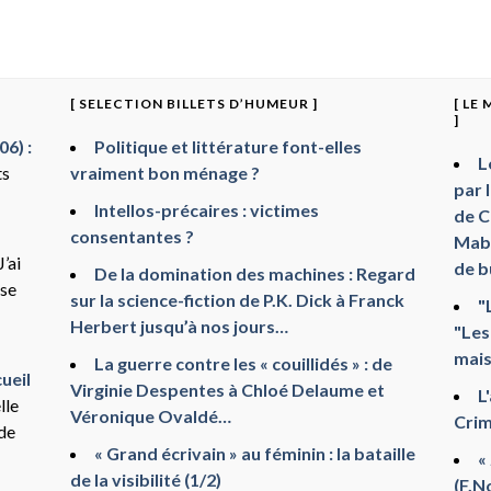
[ SELECTION BILLETS D’HUMEUR ]
[ LE
]
6) :
Politique et littérature font-elles
L
ts
vraiment bon ménage ?
par 
Intellos-précaires : victimes
de C
consentantes ?
Mabr
J’ai
de b
De la domination des machines : Regard
sse
sur la science-fiction de P.K. Dick à Franck
"
Herbert jusqu’à nos jours…
"Les
mais
La guerre contre les « couillidés » : de
ueil
Virginie Despentes à Chloé Delaume et
L
lle
Véronique Ovaldé…
Crim
 de
« Grand écrivain » au féminin : la bataille
«
de la visibilité (1/2)
(F.N