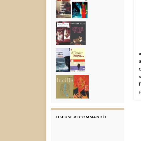
«
a
c
«
f
p
LISEUSE RECOMMANDÉE