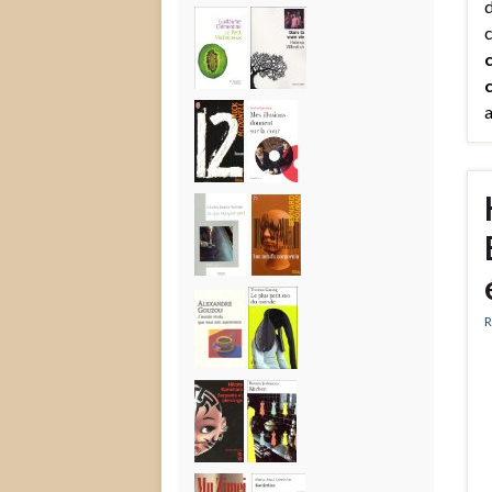
d
c
c
c
a
R