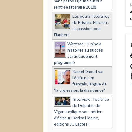
sans pathos (jeune auteur
t
rentrée littéraire 2018)
à
Les goûts littéraires
d
de Brigitte Macron :
sa passion pour
Flaubert
Wattpad : l'usine à
histoires au succès
statistiquement
programmé
Kamel Daoud sur
l'écriture en
français, langue de
T
"la digression, la dissidence"
Interview : l'éditrice
de Delphine de
Vigan explique son métier
d'éditeur (Karina Hocine,
éditions JC Lattès)