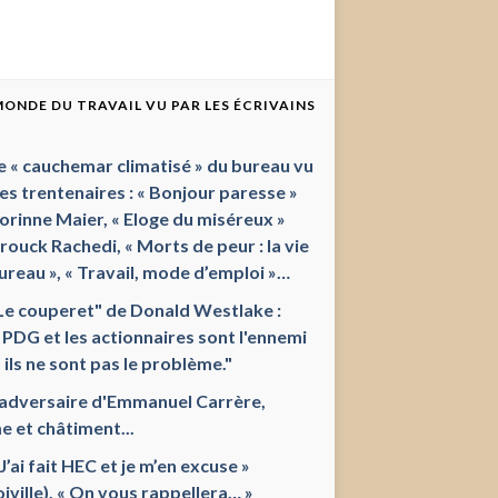
 MONDE DU TRAVAIL VU PAR LES ÉCRIVAINS
e « cauchemar climatisé » du bureau vu
les trentenaires : « Bonjour paresse »
orinne Maier, « Eloge du miséreux »
ouck Rachedi, « Morts de peur : la vie
ureau », « Travail, mode d’emploi »…
Le couperet" de Donald Westlake :
 PDG et les actionnaires sont l'ennemi
 ils ne sont pas le problème."
'adversaire d'Emmanuel Carrère,
e et châtiment...
 J’ai fait HEC et je m’en excuse »
oiville), « On vous rappellera… »