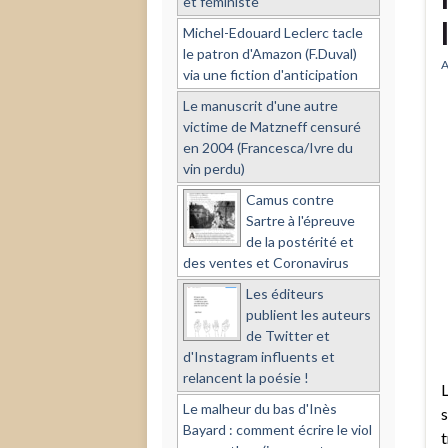
et féministe
Michel-Edouard Leclerc tacle
le patron d'Amazon (F.Duval)
A
via une fiction d'anticipation
Le manuscrit d'une autre
victime de Matzneff censuré
en 2004 (Francesca/Ivre du
vin perdu)
Camus contre
Sartre à l'épreuve
de la postérité et
des ventes et Coronavirus
Les éditeurs
publient les auteurs
de Twitter et
d'Instagram influents et
relancent la poésie !
L
Le malheur du bas d'Inès
s
Bayard : comment écrire le viol
t