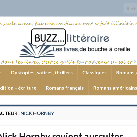
Search
e
Dystopies, satires, thrillers
Classiques
Romans 
dition – écriture
Romans français
Romans américain
AUTEUR :
NICK HORNBY
Nick Hornby revient ausculter