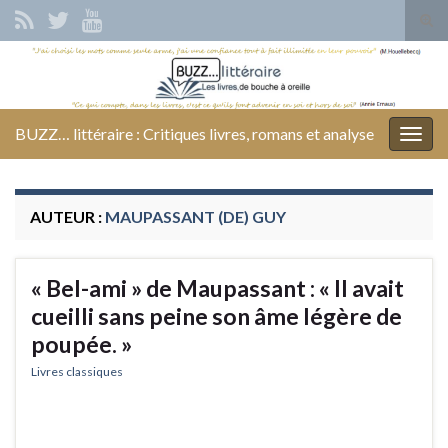
Tog
sear
Search for:
for
BUZZ… littéraire : Critiques livres, romans et analyse
Togg
navig
AUTEUR :
MAUPASSANT (DE) GUY
« Bel-ami » de Maupassant : « Il avait
cueilli sans peine son âme légère de
poupée. »
Livres classiques