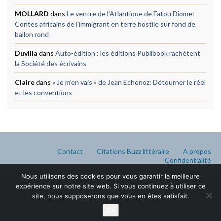
MOLLARD
dans
Le ventre de l’Atlantique de Fatou Diome:
Contes africains de l’immigrant en terre hostile sur fond de
ballon rond
Duvilla
dans
Auto-édition : les éditions Publibook rachètent
la Société des écrivains
Claire
dans
« Je m’en vais » de Jean Echenoz: Détourner le réel
et les conventions
Contact
Citations Buzz littéraire
A propos
Confidentialité
Nous utilisons des cookies pour vous garantir la meilleure
expérience sur notre site web. Si vous continuez à utiliser ce
site, nous supposerons que vous en êtes satisfait.
Ok