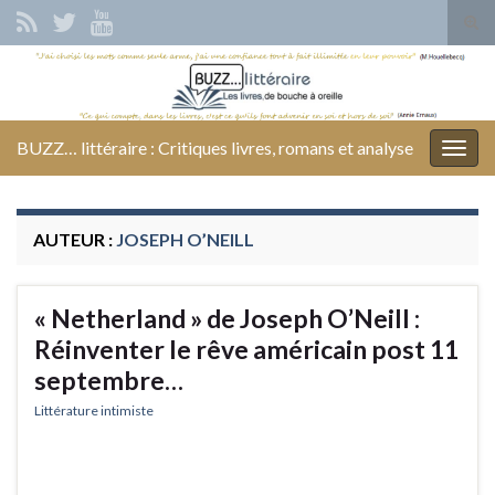
Tog
sear
Search for:
for
BUZZ… littéraire : Critiques livres, romans et analyse
Togg
navig
AUTEUR :
JOSEPH O’NEILL
« Netherland » de Joseph O’Neill :
Réinventer le rêve américain post 11
septembre…
Littérature intimiste