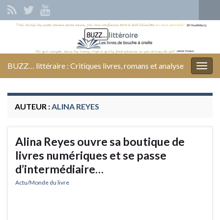
Tog
sear
Search for:
for
BUZZ… littéraire : Critiques livres, romans et analyse
Togg
navig
AUTEUR :
ALINA REYES
Alina Reyes ouvre sa boutique de
livres numériques et se passe
d’intermédiaire…
Actu/Monde du livre