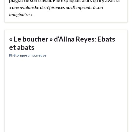
plagiat de son travail. Elle expliquait alors qu’il y avait là
« une avalanche de références ou d’emprunts à son
imaginaire »
.
« Le boucher » d’Alina Reyes: Ebats
et abats
Rhétorique amoureuse