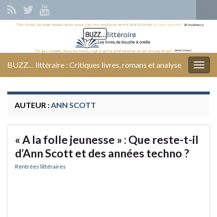
Tog
sear
Search for:
for
BUZZ… littéraire : Critiques livres, romans et analyse
Togg
navig
AUTEUR :
ANN SCOTT
« A la folle jeunesse » : Que reste-t-il
d’Ann Scott et des années techno ?
Rentrées littéraires