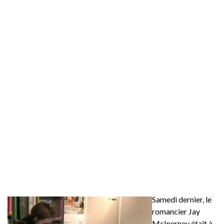
Samedi dernier, le
romancier Jay
McInerney était à