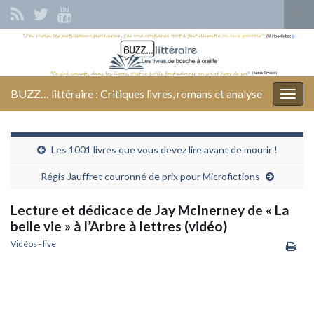
Tog
sear
Search for:
for
BUZZ… littéraire : Critiques livres, romans et analyse
Togg
navig
Les 1001 livres que vous devez lire avant de mourir !
Régis Jauffret couronné de prix pour Microfictions
Lecture et dédicace de Jay McInerney de « La
belle vie » à l’Arbre à lettres (vidéo)
Vidéos - live