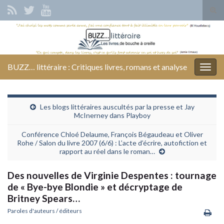
Tog
sear
Search for:
for
BUZZ… littéraire : Critiques livres, romans et analyse
Togg
navig
Les blogs littéraires auscultés par la presse et Jay
McInerney dans Playboy
Conférence Chloé Delaume, François Bégaudeau et Oliver
Rohe / Salon du livre 2007 (6/6) : L’acte d’écrire, autofiction et
rapport au réel dans le roman…
Des nouvelles de Virginie Despentes : tournage
de « Bye-bye Blondie » et décryptage de
Britney Spears…
Paroles d'auteurs / éditeurs