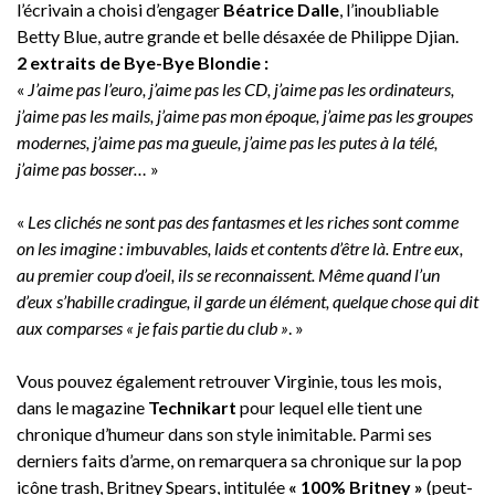
l’écrivain a choisi d’engager
Béatrice Dalle
, l’inoubliable
Betty Blue, autre grande et belle désaxée de Philippe Djian.
2 extraits de Bye-Bye Blondie :
«
J’aime pas l’euro, j’aime pas les CD, j’aime pas les ordinateurs,
j’aime pas les mails, j’aime pas mon époque, j’aime pas les groupes
modernes, j’aime pas ma gueule, j’aime pas les putes à la télé,
j’aime pas bosser…
»
«
Les clichés ne sont pas des fantasmes et les riches sont comme
on les imagine : imbuvables, laids et contents d’être là. Entre eux,
au premier coup d’oeil, ils se reconnaissent. Même quand l’un
d’eux s’habille cradingue, il garde un élément, quelque chose qui dit
aux comparses « je fais partie du club »
. »
Vous pouvez également retrouver Virginie, tous les mois,
dans le magazine
Technikart
pour lequel elle tient une
chronique d’humeur dans son style inimitable. Parmi ses
derniers faits d’arme, on remarquera sa chronique sur la pop
icône trash, Britney Spears, intitulée
« 100% Britney »
(peut-