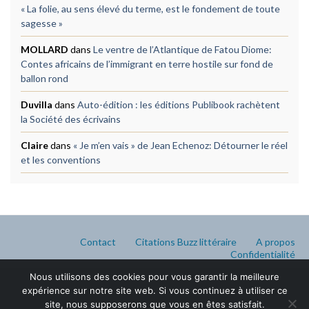
« La folie, au sens élevé du terme, est le fondement de toute
sagesse »
MOLLARD
dans
Le ventre de l’Atlantique de Fatou Diome:
Contes africains de l’immigrant en terre hostile sur fond de
ballon rond
Duvilla
dans
Auto-édition : les éditions Publibook rachètent
la Société des écrivains
Claire
dans
« Je m’en vais » de Jean Echenoz: Détourner le réel
et les conventions
Contact
Citations Buzz littéraire
A propos
Confidentialité
Nous utilisons des cookies pour vous garantir la meilleure
expérience sur notre site web. Si vous continuez à utiliser ce
site, nous supposerons que vous en êtes satisfait.