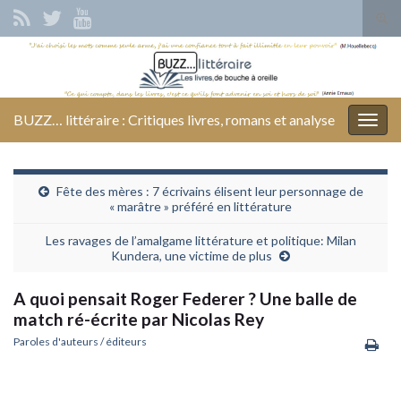
Tog
sear
Search for:
for
BUZZ… littéraire : Critiques livres, romans et analyse
Togg
navig
Fête des mères : 7 écrivains élisent leur personnage de
« marâtre » préféré en littérature
Les ravages de l’amalgame littérature et politique: Milan
Kundera, une victime de plus
A quoi pensait Roger Federer ? Une balle de
match ré-écrite par Nicolas Rey
Paroles d'auteurs / éditeurs