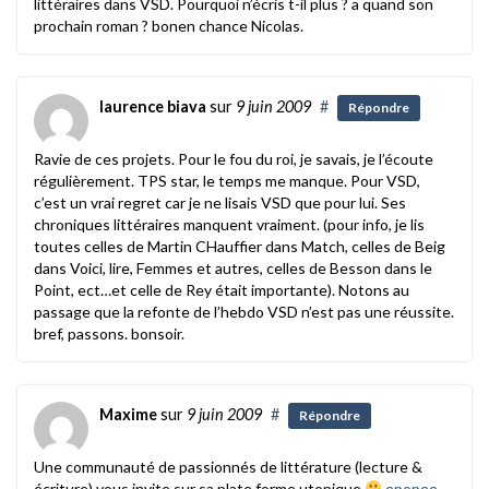
littéraires dans VSD. Pourquoi n’écris t-il plus ? a quand son
prochain roman ? bonen chance Nicolas.
laurence biava
sur
9 juin 2009
#
Répondre
Ravie de ces projets. Pour le fou du roi, je savais, je l’écoute
régulièrement. TPS star, le temps me manque. Pour VSD,
c’est un vrai regret car je ne lisais VSD que pour lui. Ses
chroniques littéraires manquent vraiment. (pour info, je lis
toutes celles de Martin CHauffier dans Match, celles de Beig
dans Voici, lire, Femmes et autres, celles de Besson dans le
Point, ect…et celle de Rey était importante). Notons au
passage que la refonte de l’hebdo VSD n’est pas une réussite.
bref, passons. bonsoir.
Maxime
sur
9 juin 2009
#
Répondre
Une communauté de passionnés de littérature (lecture &
écriture) vous invite sur sa plate forme utopique
epopee-