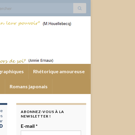
 for:
graphiques
Rhétorique amoureuse
s
Romans japonais
de
ABONNEZ-VOUS À LA
es
NEWSLETTER !
ar
E-mail
*