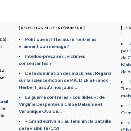
[ SELECTION BILLETS D’HUMEUR ]
[ LE
]
6) :
Politique et littérature font-elles
L
ts
vraiment bon ménage ?
par 
Intellos-précaires : victimes
de C
consentantes ?
Mabr
J’ai
de b
De la domination des machines : Regard
sse
sur la science-fiction de P.K. Dick à Franck
"
Herbert jusqu’à nos jours…
"Les
mais
La guerre contre les « couillidés » : de
ueil
Virginie Despentes à Chloé Delaume et
L
lle
Véronique Ovaldé…
Crim
 de
« Grand écrivain » au féminin : la bataille
«
de la visibilité (1/2)
(F.N