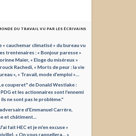
 MONDE DU TRAVAIL VU PAR LES ÉCRIVAINS
e « cauchemar climatisé » du bureau vu
les trentenaires : « Bonjour paresse »
orinne Maier, « Eloge du miséreux »
ouck Rachedi, « Morts de peur : la vie
ureau », « Travail, mode d’emploi »…
Le couperet" de Donald Westlake :
 PDG et les actionnaires sont l'ennemi
 ils ne sont pas le problème."
'adversaire d'Emmanuel Carrère,
e et châtiment...
 J’ai fait HEC et je m’en excuse »
oiville), « On vous rappellera… »