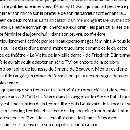
nt de publier une interview d’
Audrey Diwan
, qui n’aurait peut-être 
placer son micro sur la bretelle de son débardeur fort échancré…,
eur de deux romans
La fabrication d’un mensonge
et
De l’autre côt
l’été
. La jeune écrivain qui cherche à explorer « les particularités de
me féminine d’aujourd’hui » dans son œuvre, confie être
ticulièrement attirée par les beaux personnages féminins. A tous l
s qu’il s’agisse d’une grand-mère truculente comme celle de cette
ce de théâtre, « La Visite de la vieille dame » de Friedrich Dürrenma
’elle aurait voulu adapter en série TV) ou encore de la célèbre
obiographie de jeunesse de Simone de Beauvoir, Mémoires d’une
ne fille rangée, un roman de formation qui l’a accompagné dans son
lescence.
e qui partage son temps entre l’activité de romancière et de scénari
pose aussi 2 DVD : La fièvre dans le sang pour le rôle de Pat Hingl
 y est l’incarnation de la femme libre puis Boulevard de la mort et 
erbe casting féminin et sa scène de lap-dancing inoubliable. Enfin
dolescence et l’éveil de la sexualité chez des jeunes filles avec
ssance des pieuvres, « son coup de coeur absolu ».