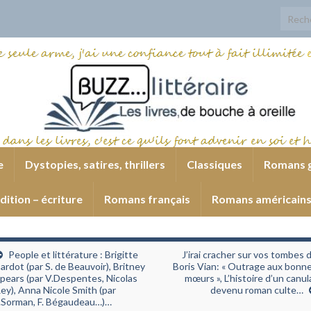
Search
e
Dystopies, satires, thrillers
Classiques
Romans 
dition – écriture
Romans français
Romans américain
People et littérature : Brigitte
J’irai cracher sur vos tombes 
ardot (par S. de Beauvoir), Britney
Boris Vian: « Outrage aux bonn
pears (par V.Despentes, Nicolas
mœurs », L’histoire d’un canul
ey), Anna Nicole Smith (par
devenu roman culte…
.Sorman, F. Bégaudeau…)…