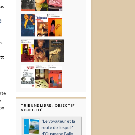
pas
é
es
tt
ste
e
TRIBUNE LIBRE : OBJECTIF
son
VISIBILITÉ !
"Le voyageur et la
route de l'espoir"
d'Ousmane Ballo