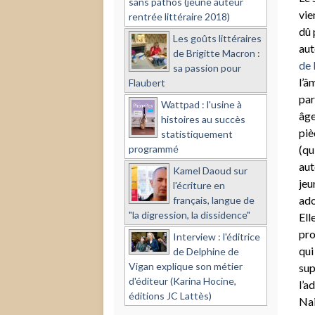
sans pathos (jeune auteur
vie
rentrée littéraire 2018)
dû 
Les goûts littéraires
aut
de Brigitte Macron :
de 
sa passion pour
l’â
Flaubert
par
Wattpad : l'usine à
âge
histoires au succès
piè
statistiquement
programmé
(qu
aut
Kamel Daoud sur
jeu
l'écriture en
ado
français, langue de
"la digression, la dissidence"
Ell
pro
Interview : l'éditrice
qui
de Delphine de
Vigan explique son métier
sup
d'éditeur (Karina Hocine,
l’a
éditions JC Lattès)
Nai