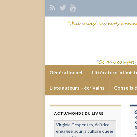
Générationnel
Littérature intimist
Liste auteurs – écrivains
Conseils é
ACTU/MONDE DU LIVRE
B
S
Virginie Despentes, éditrice
R
engagée pour la culture queer
J