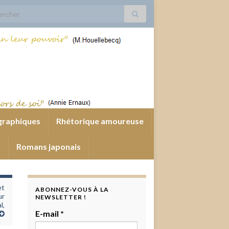
 for:
graphiques
Rhétorique amoureuse
s
Romans japonais
et
ABONNEZ-VOUS À LA
ur
NEWSLETTER !
l,
E-mail
*