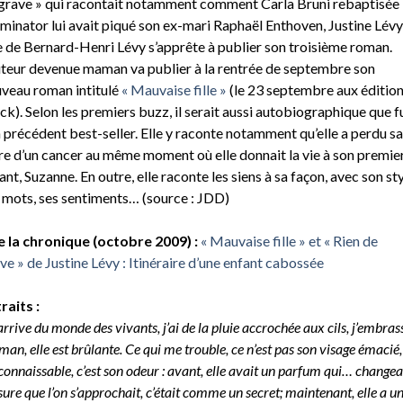
grave » qui racontait notamment comment Carla Bruni rebaptisée
minator lui avait piqué son ex-mari Raphaël Enthoven, Justine Lévy
le de Bernard-Henri Lévy s’apprête à publier son troisième roman.
uteur devenue maman va publier à la rentrée de septembre son
veau roman intitulé
« Mauvaise fille »
(le 23 septembre aux éditio
ck). Selon les premiers buzz, il serait aussi autobiographique que f
 précédent best-seller. Elle y raconte notamment qu’elle a perdu sa
e d’un cancer au même moment où elle donnait la vie à son premie
ant, Suzanne. En outre, elle raconte les siens à sa façon, avec son sty
 mots, ses sentiments… (source : JDD)
e la chronique (octobre 2009) :
« Mauvaise fille » et « Rien de
ve » de Justine Lévy : Itinéraire d’une enfant cabossée
raits :
arrive du monde des vivants, j’ai de la pluie accrochée aux cils, j’embras
an, elle est brûlante. Ce qui me trouble, ce n’est pas son visage émacié,
onnaissable, c’est son odeur : avant, elle avait un parfum qui… changea
ure que l’on s’approchait, c’était comme un secret; maintenant, elle a u