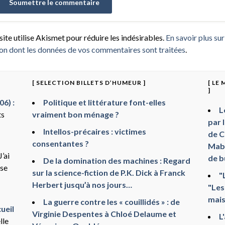
site utilise Akismet pour réduire les indésirables.
En savoir plus sur
on dont les données de vos commentaires sont traitées
.
[ SELECTION BILLETS D’HUMEUR ]
[ LE
]
6) :
Politique et littérature font-elles
L
ts
vraiment bon ménage ?
par 
Intellos-précaires : victimes
de C
consentantes ?
Mabr
J’ai
de b
De la domination des machines : Regard
sse
sur la science-fiction de P.K. Dick à Franck
"
Herbert jusqu’à nos jours…
"Les
mais
La guerre contre les « couillidés » : de
ueil
Virginie Despentes à Chloé Delaume et
L
lle