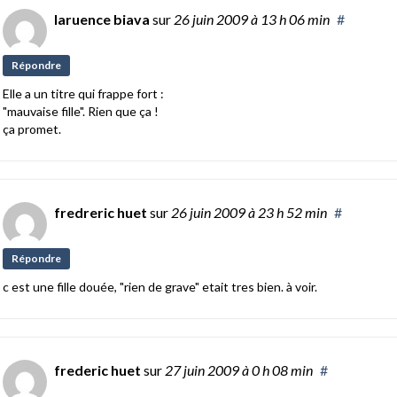
laruence biava
sur
26 juin 2009
à 13 h 06 min
#
Répondre
Elle a un titre qui frappe fort :
"mauvaise fille". Rien que ça !
ça promet.
fredreric huet
sur
26 juin 2009
à 23 h 52 min
#
Répondre
c est une fille douée, "rien de grave" etait tres bien. à voir.
frederic huet
sur
27 juin 2009
à 0 h 08 min
#