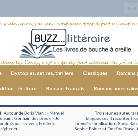
Search
e
Dystopies, satires, thrillers
Classiques
Romans 
dition – écriture
Romans français
Romans américain
Autour de Boris Vian : « Manuel
Trois jeunes auteurs (
e Saint Germain des près », « Je
blogueuses !) racontent le
oudrais pas crever », Frédéric
première publication : Sonia Raha
eigbeder…
Sophie Poirier et Emeline Bravo