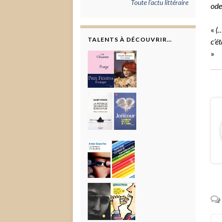
Toute l'actu littéraire
ode
«
(…
TALENTS À DÉCOUVRIR…
c’é
»