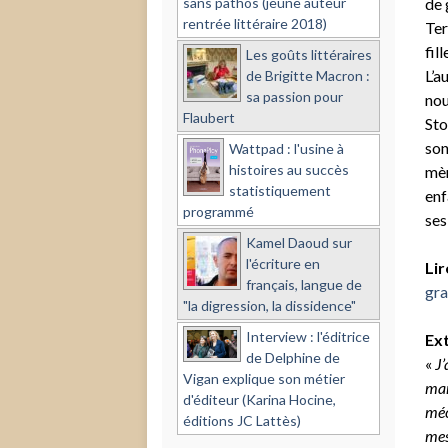
sans pathos (jeune auteur
de 
rentrée littéraire 2018)
Ter
fil
Les goûts littéraires
L’a
de Brigitte Macron :
sa passion pour
nou
Flaubert
Sto
son
Wattpad : l'usine à
histoires au succès
mèr
statistiquement
enf
programmé
ses
Kamel Daoud sur
l'écriture en
Lir
français, langue de
gra
"la digression, la dissidence"
Interview : l'éditrice
Ext
de Delphine de
«
J’
Vigan explique son métier
mam
d'éditeur (Karina Hocine,
méc
éditions JC Lattès)
mes