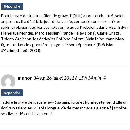
Répondre
Pour le livre de Justine, Rien de grave, il (BHL) a tout orchestré, selon
un proche. Il a décidé le jour de la sortie, contacté tous ses amis et
suivi l’évolution des ventes. Or, confie aussi l’hebdomadaire VSD, Edwy
Plenel (Le Monde), Marc Tessier (France Télévisions), Claire Chazal,
Thierry Ardisson, les écrivains Philippe Sollers, Alain Minc, Yann Moix
figurent dans les premières pages de son répertoire. (Précision
d’Acrimed, août 2004).
manon 34
sur
26 juillet 2011
à 15 h 34 min
#
Répondre
j’adore le style de justine lévy ! sa simplicité et honnéteté fait d’Elle un
écrivain talentueux ! trés longue vie de romanciére a justine ! j’achéte
ses livres dés qu’ils sortent !