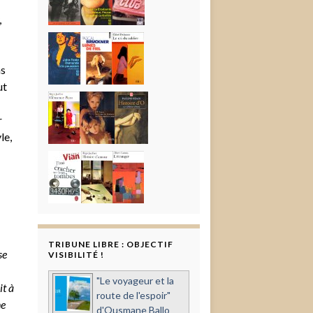
,
ns
ut
r
le,
TRIBUNE LIBRE : OBJECTIF
se
VISIBILITÉ !
"Le voyageur et la
it à
route de l'espoir"
ne
d'Ousmane Ballo