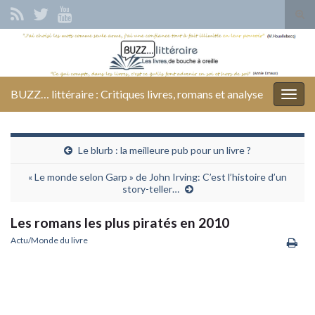
Tog
sear
Search for:
for
BUZZ… littéraire : Critiques livres, romans et analyse
Togg
navig
Le blurb : la meilleure pub pour un livre ?
« Le monde selon Garp » de John Irving: C’est l’histoire d’un
story-teller…
Les romans les plus piratés en 2010
Actu/Monde du livre