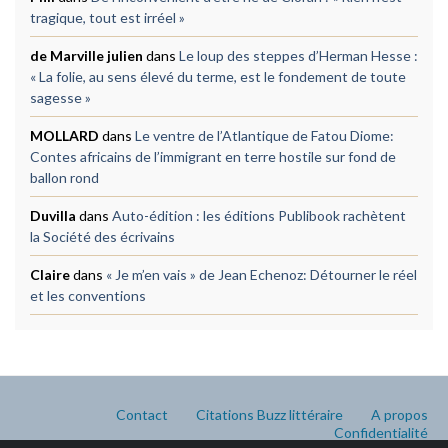
tragique, tout est irréel »
de Marville julien
dans
Le loup des steppes d’Herman Hesse :
« La folie, au sens élevé du terme, est le fondement de toute
sagesse »
MOLLARD
dans
Le ventre de l’Atlantique de Fatou Diome:
Contes africains de l’immigrant en terre hostile sur fond de
ballon rond
Duvilla
dans
Auto-édition : les éditions Publibook rachètent
la Société des écrivains
Claire
dans
« Je m’en vais » de Jean Echenoz: Détourner le réel
et les conventions
Contact
Citations Buzz littéraire
A propos
Confidentialité