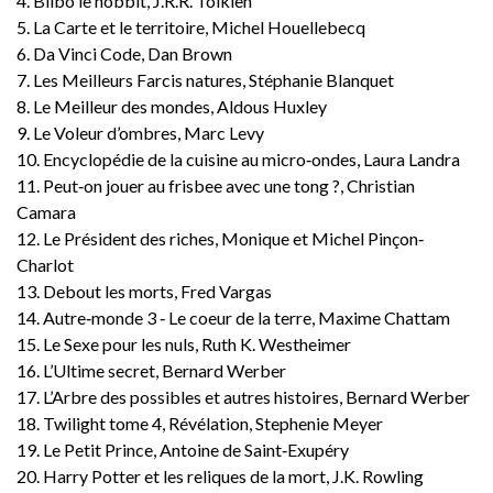
4. Bilbo le hobbit, J.R.R. Tolkien
5. La Carte et le territoire, Michel Houellebecq
6. Da Vinci Code, Dan Brown
7. Les Meilleurs Farcis natures, Stéphanie Blanquet
8. Le Meilleur des mondes, Aldous Huxley
9. Le Voleur d’ombres, Marc Levy
10. Encyclopédie de la cuisine au micro‐ondes, Laura Landra
11. Peut‐on jouer au frisbee avec une tong ?, Christian
Camara
12. Le Président des riches, Monique et Michel Pinçon‐
Charlot
13. Debout les morts, Fred Vargas
14. Autre‐monde 3 ‐ Le coeur de la terre, Maxime Chattam
15. Le Sexe pour les nuls, Ruth K. Westheimer
16. L’Ultime secret, Bernard Werber
17. L’Arbre des possibles et autres histoires, Bernard Werber
18. Twilight tome 4, Révélation, Stephenie Meyer
19. Le Petit Prince, Antoine de Saint‐Exupéry
20. Harry Potter et les reliques de la mort, J.K. Rowling