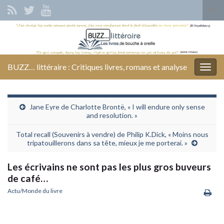
Tog
sear
Search for:
for
BUZZ… littéraire : Critiques livres, romans et analyse
Togg
navig
Jane Eyre de Charlotte Brontë, « I will endure only sense
and resolution. »
Total recall (Souvenirs à vendre) de Philip K.Dick, « Moins nous
tripatouillerons dans sa tête, mieux je me porterai. »
Les écrivains ne sont pas les plus gros buveurs
de café…
Actu/Monde du livre