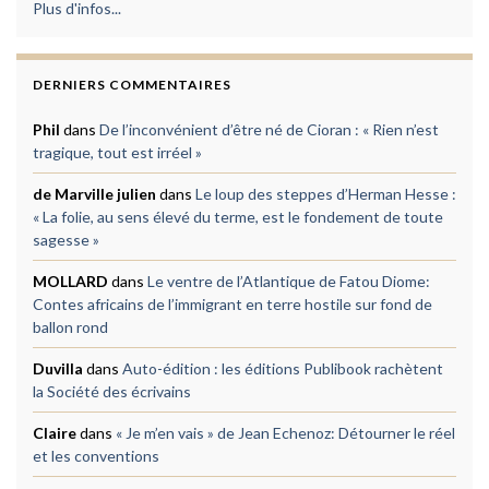
Plus d'infos...
DERNIERS COMMENTAIRES
Phil
dans
De l’inconvénient d’être né de Cioran : « Rien n’est
tragique, tout est irréel »
de Marville julien
dans
Le loup des steppes d’Herman Hesse :
« La folie, au sens élevé du terme, est le fondement de toute
sagesse »
MOLLARD
dans
Le ventre de l’Atlantique de Fatou Diome:
Contes africains de l’immigrant en terre hostile sur fond de
ballon rond
Duvilla
dans
Auto-édition : les éditions Publibook rachètent
la Société des écrivains
Claire
dans
« Je m’en vais » de Jean Echenoz: Détourner le réel
et les conventions