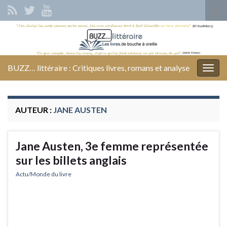
Tog
sear
Search for:
for
BUZZ… littéraire : Critiques livres, romans et analyse
Togg
navig
AUTEUR :
JANE AUSTEN
Jane Austen, 3e femme représentée
sur les billets anglais
Actu/Monde du livre