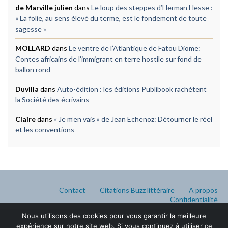
de Marville julien
dans
Le loup des steppes d’Herman Hesse :
« La folie, au sens élevé du terme, est le fondement de toute
sagesse »
MOLLARD
dans
Le ventre de l’Atlantique de Fatou Diome:
Contes africains de l’immigrant en terre hostile sur fond de
ballon rond
Duvilla
dans
Auto-édition : les éditions Publibook rachètent
la Société des écrivains
Claire
dans
« Je m’en vais » de Jean Echenoz: Détourner le réel
et les conventions
Contact
Citations Buzz littéraire
A propos
Confidentialité
Nous utilisons des cookies pour vous garantir la meilleure
expérience sur notre site web. Si vous continuez à utiliser ce