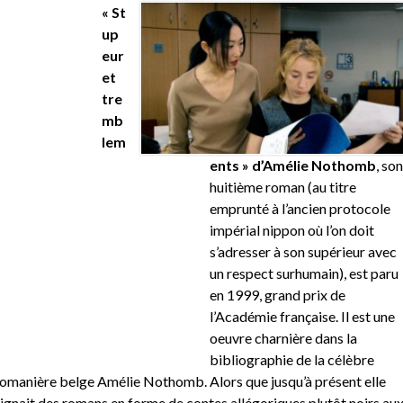
« St
up
eur
et
tre
mb
lem
ents » d’Amélie Nothomb
, son
huitième roman (au titre
emprunté à l’ancien protocole
impérial nippon où l’on doit
s’adresser à son supérieur avec
un respect surhumain), est paru
en 1999, grand prix de
l’Académie française. Il est une
oeuvre charnière dans la
bibliographie de la célèbre
omanière belge Amélie Nothomb. Alors que jusqu’à présent elle
ignait des romans en forme de contes allégoriques plutôt noirs au