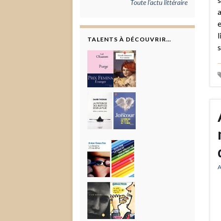
Toute l'actu littéraire
a
e
l
TALENTS À DÉCOUVRIR…
s
A