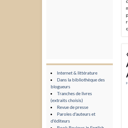
c
m
p
r
q
Internet & littérature
Dans la bibliothèque des
H
blogueurs
Tranches de livres
(extraits choisis)
Revue de presse
Paroles d'auteurs et
d'éditeurs
Book Reviews in English