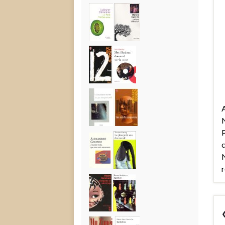
A
N
P
c
N
r