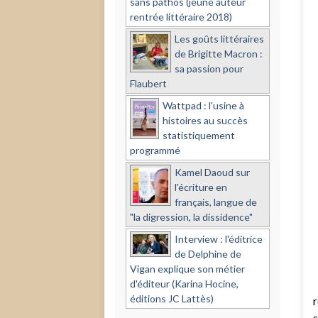
sans pathos (jeune auteur
rentrée littéraire 2018)
Les goûts littéraires
de Brigitte Macron :
sa passion pour
Flaubert
Wattpad : l'usine à
histoires au succès
statistiquement
programmé
Kamel Daoud sur
l'écriture en
français, langue de
"la digression, la dissidence"
Interview : l'éditrice
de Delphine de
Vigan explique son métier
d'éditeur (Karina Hocine,
éditions JC Lattès)
r
s