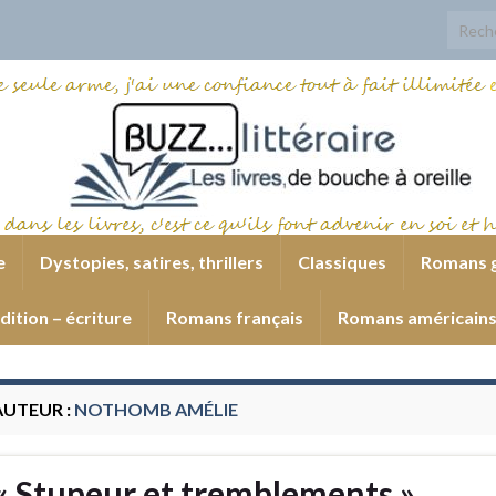
Search
e
Dystopies, satires, thrillers
Classiques
Romans 
dition – écriture
Romans français
Romans américain
AUTEUR :
NOTHOMB AMÉLIE
« Stupeur et tremblements »