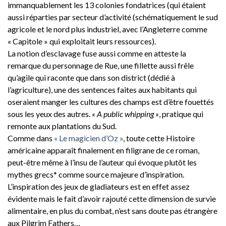
immanquablement les 13 colonies fondatrices (qui étaient
aussi réparties par secteur d’activité (schématiquement le sud
agricole et le nord plus industriel, avec l’Angleterre comme
« Capitole » qui exploitait leurs ressources).
La notion d’esclavage fuse aussi comme en atteste la
remarque du personnage de Rue, une fillette aussi frêle
qu’agile qui raconte que dans son district (dédié à
l’agriculture), une des sentences faites aux habitants qui
oseraient manger les cultures des champs est d’être fouettés
sous les yeux des autres.
« A public whipping »
, pratique qui
remonte aux plantations du Sud.
Comme dans
« Le magicien d’Oz »
, toute cette Histoire
américaine apparaît finalement en filigrane de ce roman,
peut-être même à l’insu de l’auteur qui évoque plutôt les
mythes grecs* comme source majeure d’inspiration.
L’inspiration des jeux de gladiateurs est en effet assez
évidente mais le fait d’avoir rajouté cette dimension de survie
alimentaire, en plus du combat, n’est sans doute pas étrangère
aux Pilgrim Fathers…