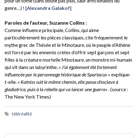
pour un tome (sans doute pas plus, sauf afficionados du
genre…) !
[Alexandra Galakof]
Paroles de l’auteur, Suzanne Collins :
Comme influence principale, Collins, qui aime
particulièrement les pièces classiques, cite fréquemment le
mythe grec de Thésée et le Minotaure, où le peuple d’Athène
est forcé par les ennemis crètes d’offrir sept garçons et sept
filles à la créature mortelle Minotaure, un monstre mi-humain
qui vit dans un labyrinthe. «
J’ai également été fortement
influencée par le personnage historique de Spartacus
» explique-
t-elle. «
Katniss suit le même chemin, elle passe d’esclave à
gladiatrice, puis à la rebelle qui va lancer une guerre
« . (source :
The New York Times)
téléréalité