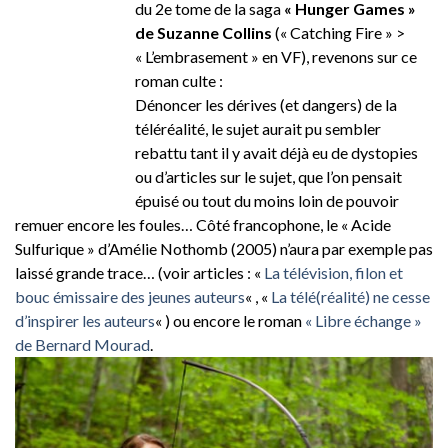
du 2e tome de la saga
« Hunger Games »
de Suzanne Collins
(« Catching Fire » >
« L’embrasement » en VF), revenons sur ce
roman culte :
Dénoncer les dérives (et dangers) de la
téléréalité, le sujet aurait pu sembler
rebattu tant il y avait déjà eu de dystopies
ou d’articles sur le sujet, que l’on pensait
épuisé ou tout du moins loin de pouvoir
remuer encore les foules… Côté francophone, le « Acide
Sulfurique » d’Amélie Nothomb (2005) n’aura par exemple pas
laissé grande trace… (voir articles : «
La télévision, filon et
bouc émissaire des jeunes auteurs
« , «
La télé(réalité) ne cesse
d’inspirer les auteurs
« ) ou encore le roman
« Libre échange »
de Bernard Mourad
.