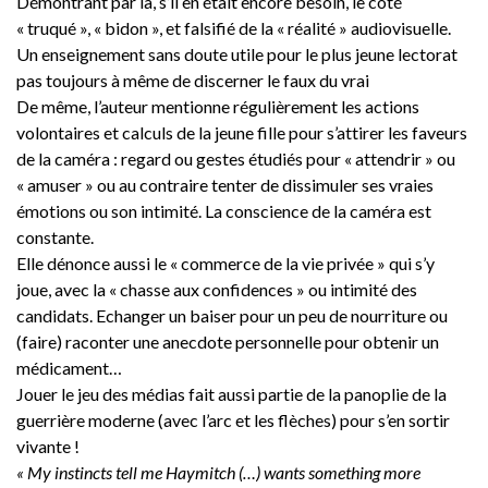
Démontrant par là, s’il en était encore besoin, le côté
« truqué », « bidon », et falsifié de la « réalité » audiovisuelle.
Un enseignement sans doute utile pour le plus jeune lectorat
pas toujours à même de discerner le faux du vrai
De même, l’auteur mentionne régulièrement les actions
volontaires et calculs de la jeune fille pour s’attirer les faveurs
de la caméra : regard ou gestes étudiés pour « attendrir » ou
« amuser » ou au contraire tenter de dissimuler ses vraies
émotions ou son intimité. La conscience de la caméra est
constante.
Elle dénonce aussi le « commerce de la vie privée » qui s’y
joue, avec la « chasse aux confidences » ou intimité des
candidats. Echanger un baiser pour un peu de nourriture ou
(faire) raconter une anecdote personnelle pour obtenir un
médicament…
Jouer le jeu des médias fait aussi partie de la panoplie de la
guerrière moderne (avec l’arc et les flèches) pour s’en sortir
vivante !
« My instincts tell me Haymitch (…) wants something more