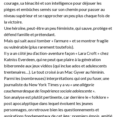
courage, sa ténacité et son intelligence pour déjouer les
pièges et embûches semés sur son chemin pour passer au
niveau supérieur et se rapprocher un peu plus chaque fois de
la victoire.
Une héroïne, peut-être un peu féministe, qui sauve, protège et
défend famille et prétendant.
Mais qui sait aussi tomber « l’armure » et se montrer fragile
ou vulnérable (plus rarement toutefois).
Il y a un côté jeu d’action-aventure façon « Lara Croft » chez
Katniss Everdeen, qui ne peut que plaire à la génération
biberonnée aux jeux vidéos (qui inclue ados et adulescents
trentenaires…). Le tout croisé à un Mac Gyver au féminin.
Parmi les (nombreuses) interprétations qui ont pu fuser, une
journaliste du New York Times y a vu
« une allégorie
cauchemardesque de l’expérience sociale adolescente »
.
Son analyse est plutôt pertinente, car derrière le « folklore »
post apocalyptique dans lequel évoluent les jeunes
personnages, on retrouve bien les questionnements et
aspirations fondamentaux de cet âge : premiers émois, amitié,