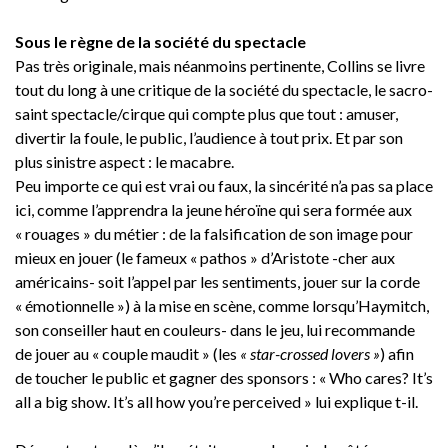
Sous le règne de la société du spectacle
Pas très originale, mais néanmoins pertinente, Collins se livre
tout du long à une critique de la société du spectacle, le sacro-
saint spectacle/cirque qui compte plus que tout : amuser,
divertir la foule, le public, l’audience à tout prix. Et par son
plus sinistre aspect : le macabre.
Peu importe ce qui est vrai ou faux, la sincérité n’a pas sa place
ici, comme l’apprendra la jeune héroïne qui sera formée aux
« rouages » du métier : de la falsification de son image pour
mieux en jouer (le fameux « pathos » d’Aristote -cher aux
américains- soit l’appel par les sentiments, jouer sur la corde
« émotionnelle ») à la mise en scène, comme lorsqu’Haymitch,
son conseiller haut en couleurs- dans le jeu, lui recommande
de jouer au « couple maudit » (les
« star-crossed lovers »
) afin
de toucher le public et gagner des sponsors : « Who cares? It’s
all a big show. It’s all how you’re perceived » lui explique t-il.