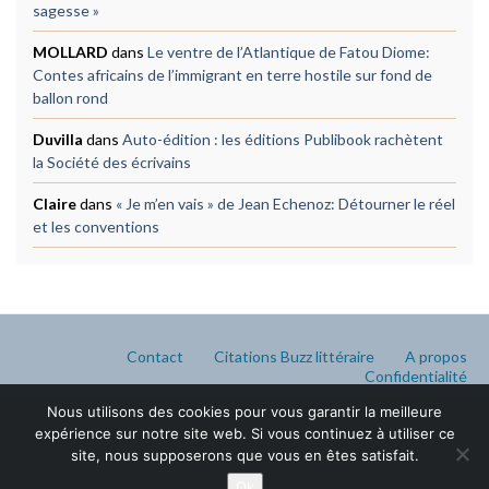
sagesse »
MOLLARD
dans
Le ventre de l’Atlantique de Fatou Diome:
Contes africains de l’immigrant en terre hostile sur fond de
ballon rond
Duvilla
dans
Auto-édition : les éditions Publibook rachètent
la Société des écrivains
Claire
dans
« Je m’en vais » de Jean Echenoz: Détourner le réel
et les conventions
Contact
Citations Buzz littéraire
A propos
Confidentialité
Nous utilisons des cookies pour vous garantir la meilleure
expérience sur notre site web. Si vous continuez à utiliser ce
site, nous supposerons que vous en êtes satisfait.
Ok