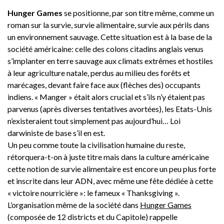
Hunger Games
se positionne, par son titre même, comme un
roman sur la survie, survie alimentaire, survie aux périls dans
un environnement sauvage. Cette situation est à la base de la
société américaine: celle des colons citadins anglais venus
s’implanter en terre sauvage aux climats extrêmes et hostiles
à leur agriculture natale, perdus au milieu des forêts et
marécages, devant faire face aux (flèches des) occupants
indiens. « Manger » était alors crucial et s’ils n’y étaient pas
parvenus (après diverses tentatives avortées), les Etats-Unis
n’existeraient tout simplement pas aujourd’hui… Loi
darwiniste de base s’il en est.
Un peu comme toute la civilisation humaine du reste,
rétorquera-t-on à juste titre mais dans la culture américaine
cette notion de survie alimentaire est encore un peu plus forte
et inscrite dans leur ADN, avec même une fête dédiée à cette
« victoire nourricière »: le fameux « Thanksgiving ».
L’organisation même de la société dans
Hunger Games
(composée de 12 districts et du Capitole) rappelle