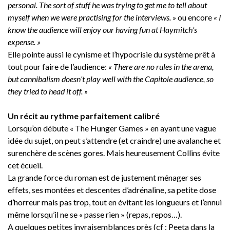
personal. The sort of stuff he was trying to get me to tell about
myself when we were practising for the interviews. »
ou encore
« I
know the audience will enjoy our having fun at Haymitch’s
expense. »
Elle pointe aussi le cynisme et l’hypocrisie du système prêt à
tout pour faire de l’audience:
« There are no rules in the arena,
but cannibalism doesn’t play well with the Capitole audience, so
they tried to head it off. »
Un récit au rythme parfaitement calibré
Lorsqu’on débute « The Hunger Games » en ayant une vague
idée du sujet, on peut s’attendre (et craindre) une avalanche et
surenchère de scènes gores. Mais heureusement Collins évite
cet écueil.
La grande force du roman est de justement ménager ses
effets, ses montées et descentes d’adrénaline, sa petite dose
d’horreur mais pas trop, tout en évitant les longueurs et l’ennui
même lorsqu’il ne se « passe rien » (repas, repos…).
A quelques petites invraisemblances près (cf : Peeta dans la