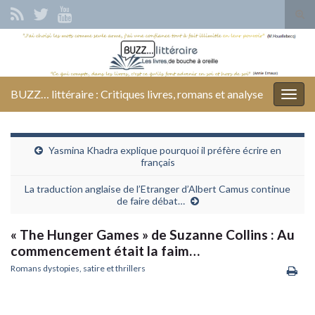
Tog
sear
Search for:
for
BUZZ… littéraire : Critiques livres, romans et analyse
Togg
navig
Yasmina Khadra explique pourquoi il préfère écrire en
français
La traduction anglaise de l’Etranger d’Albert Camus continue
de faire débat…
« The Hunger Games » de Suzanne Collins : Au
commencement était la faim…
Romans dystopies, satire et thrillers