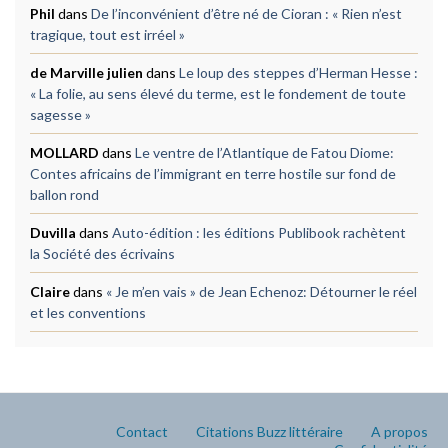
Phil
dans
De l’inconvénient d’être né de Cioran : « Rien n’est
tragique, tout est irréel »
de Marville julien
dans
Le loup des steppes d’Herman Hesse :
« La folie, au sens élevé du terme, est le fondement de toute
sagesse »
MOLLARD
dans
Le ventre de l’Atlantique de Fatou Diome:
Contes africains de l’immigrant en terre hostile sur fond de
ballon rond
Duvilla
dans
Auto-édition : les éditions Publibook rachètent
la Société des écrivains
Claire
dans
« Je m’en vais » de Jean Echenoz: Détourner le réel
et les conventions
Contact
Citations Buzz littéraire
A propos