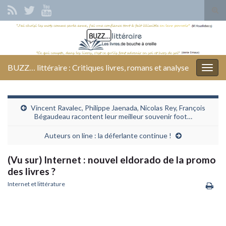
Tog
sear
Search for:
for
BUZZ… littéraire : Critiques livres, romans et analyse
Togg
navig
Vincent Ravalec, Philippe Jaenada, Nicolas Rey, François
Bégaudeau racontent leur meilleur souvenir foot…
Auteurs on line : la déferlante continue !
(Vu sur) Internet : nouvel eldorado de la promo
des livres ?
Internet et littérature