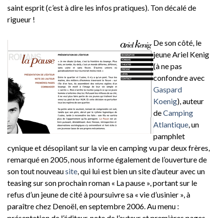
saint esprit (c’est à dire les infos pratiques). Ton décalé de
rigueur !
De son côté, le
jeune Ariel Kenig
(à ne pas
confondre avec
Gaspard
Koenig
), auteur
de
Camping
Atlantique
, un
pamphlet
cynique et désopilant sur la vie en camping vu par deux frères,
remarqué en 2005, nous informe également de l’ouverture de
son tout nouveau
site
, qui lui est bien un site d’auteur avec un
teasing sur son prochain roman « La pause », portant sur le
refus d’un jeune de cité à poursuivre sa « vie d’usinier », à
paraître chez Denoël, en septembre 2006. Au menu :
présentation de l’éditeur, note de l’auteur et premières pages.