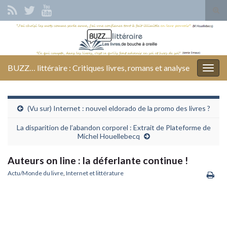
Tog
sear
Search for:
for
BUZZ… littéraire : Critiques livres, romans et analyse
Togg
navig
(Vu sur) Internet : nouvel eldorado de la promo des livres ?
La disparition de l’abandon corporel : Extrait de Plateforme de
Michel Houellebecq
Auteurs on line : la déferlante continue !
Actu/Monde du livre
,
Internet et littérature