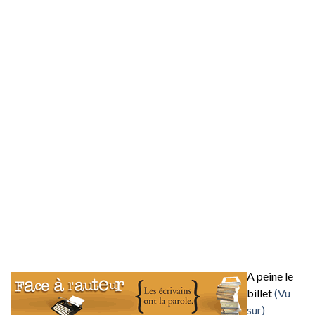
A peine le
billet
(Vu
sur)