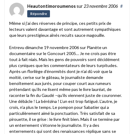
Heautontimoroumenos
sur
23 novembre 2006
#
Répondre
Même si j’ai des réserves de principe, ces petits prix de
lecteurs valent davantage et sont autrement sympathiques
que leurs prestigieux aînés recuits sauce magouille.
Entrevu dimanche 19 novembre 2006 sur Planète un
documentaire sur le Goncourt 2005… Je ne crois pas être
tout à fait niais. Mais les gens de pouvoirs sont décidément
plus cyniques que les commentateurs de leurs turpitudes.
Après un florilège d’énormités dont je n’ai dû voir que la
moitié, cerise sur le gâteau, le journaliste demande
benoîtement aux jurés, pour couper court aux rumeurs
prétendant qu’ils ne lisent même pas le livre lauréat, de
raconter la fin du Gaudé –qu’ils viennent juste de couronner.
Une débâcle ! La bérézina ! L’un est trop fatigué. L’autre, je
crois, n’a plus le temps. Le pompon pour Sabatier qui a
particulièrement aimé la ponctuation. Très satisfait de sa
pirouette, il se grise : le livre finit bien. Mais il se termine par
un enterrement s’étonne le journaliste. Il y a des
enterrements qui sont des renaissances réplique sans se