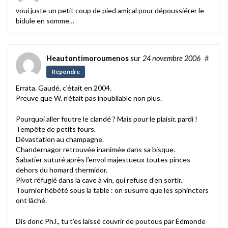
voui juste un petit coup de pied amical pour dépoussiérer le
bidule en somme…
Heautontimoroumenos
sur
24 novembre 2006
#
Répondre
Errata. Gaudé, c’était en 2004.
Preuve que W. n’était pas inoubliable non plus.
Pourquoi aller foutre le clandé ? Mais pour le plaisir, pardi !
Tempête de petits fours.
Dévastation au champagne.
Chandernagor retrouvée inanimée dans sa bisque.
Sabatier suturé après l’envol majestueux toutes pinces
dehors du homard thermidor.
Pivot réfugié dans la cave à vin, qui refuse d’en sortir.
Tournier hébété sous la table : on susurre que les sphincters
ont lâché.
Dis donc PhJ., tu t’es laissé couvrir de poutous par Édmonde