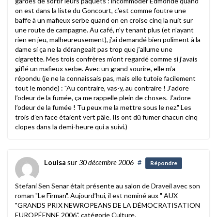
gardés de sortir leurs paquets : incommoder Edmonde quand
on est dans la liste du Goncourt, c’est comme foutre une
baffe à un mafieux serbe quand on en croise cinq la nuit sur
une route de campagne. Au café, n’y tenant plus (et n’ayant
rien en jeu, malheureusement), j’ai demandé bien poliment à la
dame si ça ne la dérangeait pas trop que j’allume une
cigarette. Mes trois confrères m’ont regardé comme si j’avais
giflé un mafieux serbe. Avec un grand sourire, elle m’a
répondu (je ne la connaissais pas, mais elle tutoie facilement
tout le monde) : "Au contraire, vas-y, au contraire ! J’adore
l’odeur de la fumée, ça me rappelle plein de choses. J’adore
l’odeur de la fumée ! Tu peux me la mettre sous le nez." Les
trois d’en face étaient vert pâle. Ils ont dû fumer chacun cinq
clopes dans la demi-heure qui a suivi.)
Louisa
sur
30 décembre 2006
#
Répondre
Stefani Sen Senar était présente au salon de Draveil avec son
roman "Le Firman". Aujourd’hui, il est nominé aux " AUX
"GRANDS PRIX NEWROPEANS DE LA DÉMOCRATISATION
EUROPÉENNE 2006", catégorie Culture.