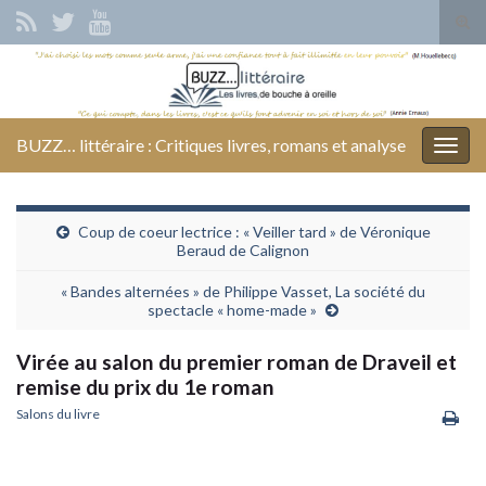
Tog
sear
Search for:
for
BUZZ… littéraire : Critiques livres, romans et analyse
Togg
navig
Coup de coeur lectrice : « Veiller tard » de Véronique
Beraud de Calignon
« Bandes alternées » de Philippe Vasset, La société du
spectacle « home-made »
Virée au salon du premier roman de Draveil et
remise du prix du 1e roman
Salons du livre