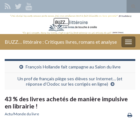
Tog
sear
Search for:
for
BUZZ… littéraire : Critiques livres, romans et analyse
Togg
navig
François Hollande fait campagne au Salon du livre
Un prof de français piège ses élèves sur Internet… (et
réponse d’Oodoc sur les corrigés en ligne)
43 % des livres achetés de manière impulsive
en librairie !
Actu/Monde du livre