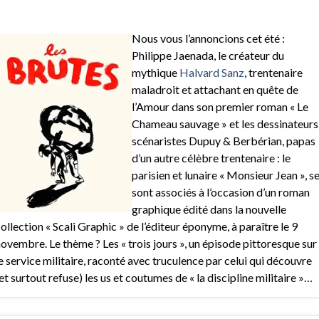
Nous vous l’annoncions cet été :
Philippe Jaenada, le créateur du
mythique
Halvard Sanz
, trentenaire
maladroit et attachant en quête de
l’Amour dans son premier roman « Le
Chameau sauvage » et les dessinateurs
scénaristes Dupuy & Berbérian, papas
d’un autre célèbre trentenaire : le
parisien et lunaire « Monsieur Jean », s
sont associés à l’occasion d’un roman
graphique édité dans la nouvelle
ollection « Scali Graphic » de l’éditeur éponyme, à paraître le 9
ovembre. Le thème ? Les « trois jours », un épisode pittoresque sur
e service militaire, raconté avec truculence par celui qui découvre
et surtout refuse) les us et coutumes de « la discipline militaire »…