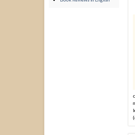
c
n
l
(