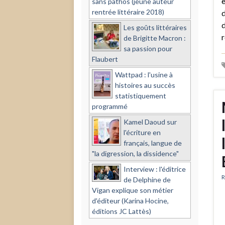
e
sans pathos (jeune auteur
rentrée littéraire 2018)
d
d
Les goûts littéraires
r
de Brigitte Macron :
sa passion pour
Flaubert
Wattpad : l'usine à
histoires au succès
statistiquement
programmé
Kamel Daoud sur
l'écriture en
français, langue de
"la digression, la dissidence"
Interview : l'éditrice
R
de Delphine de
Vigan explique son métier
d'éditeur (Karina Hocine,
éditions JC Lattès)