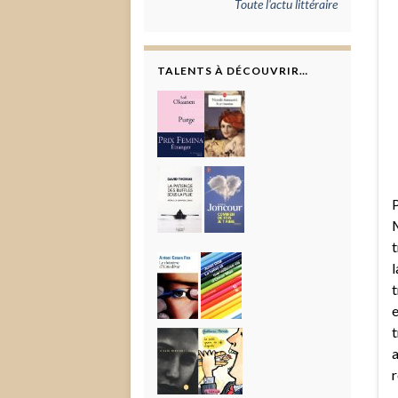
Toute l'actu littéraire
TALENTS À DÉCOUVRIR…
P
M
t
l
t
e
t
a
r