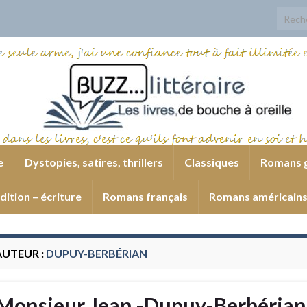
Search
e
Dystopies, satires, thrillers
Classiques
Romans 
dition – écriture
Romans français
Romans américain
AUTEUR :
DUPUY-BERBÉRIAN
Monsieur Jean -Dupuy-Berbérian