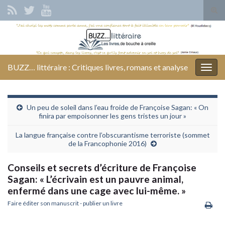
Tog
sear
Search for:
for
BUZZ… littéraire : Critiques livres, romans et analyse
Togg
navig
Un peu de soleil dans l’eau froide de Françoise Sagan: « On
finira par empoisonner les gens tristes un jour »
La langue française contre l’obscurantisme terroriste (sommet
de la Francophonie 2016)
Conseils et secrets d’écriture de Françoise
Sagan: « L’écrivain est un pauvre animal,
enfermé dans une cage avec lui-même. »
Faire éditer son manuscrit - publier un livre