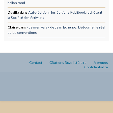
ballon rond
Duvilla
dans
Auto-édition : les éditions Publibook rachètent
la Société des écrivains
Claire
dans
« Je m’en vais » de Jean Echenoz: Détourner le réel
et les conventions
Contact
Citations Buzz littéraire
A propos
Confidentialité