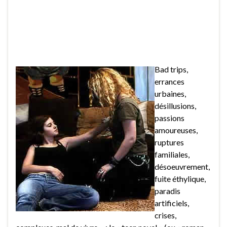
Bad trips,
errances
urbaines,
désillusions,
passions
amoureuses,
ruptures
familiales,
désoeuvrement,
fuite éthylique,
paradis
artificiels,
crises,