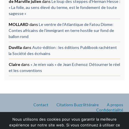
de Marville julien
dans
Le loup des steppes d’Herman Hesse :
« La folie, au sens élevé du terme, est le fondement de toute
sagesse »
MOLLARD
dans
Le ventre de l’Atlantique de Fatou Diome:
Contes africains de l’immigrant en terre hostile sur fond de
ballon rond
Duvilla
dans
Auto-édition : les éditions Publibook rachètent
la Société des écrivains
Claire
dans
« Je m’en vais » de Jean Echenoz: Détourner le réel
et les conventions
Contact
Citations Buzz littéraire
A propos
Confidentialité
Nous utilisons des cookies pour vous garantir la meilleure
expérience sur notre site web. Si vous continuez à utiliser ce