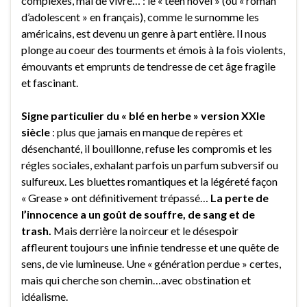
complexes, mal de vivre… : le « teen novel » (ou « roman
d’adolescent » en français), comme le surnomme les
américains, est devenu un genre à part entière. Il nous
plonge au coeur des tourments et émois à la fois violents,
émouvants et emprunts de tendresse de cet âge fragile
et fascinant.
Signe particulier du « blé en herbe » version XXIe
siècle
: plus que jamais en manque de repères et
désenchanté, il bouillonne, refuse les compromis et les
régles sociales, exhalant parfois un parfum subversif ou
sulfureux. Les bluettes romantiques et la légéreté façon
« Grease » ont définitivement trépassé…
La perte de
l’innocence a un goût de souffre, de sang et de
trash.
Mais derrière la noirceur et le désespoir
affleurent toujours une infinie tendresse et une quête de
sens, de vie lumineuse. Une « génération perdue » certes,
mais qui cherche son chemin…avec obstination et
idéalisme.