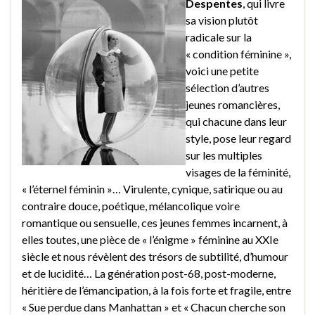
Despentes
, qui livre
sa vision plutôt
radicale sur la
« condition féminine »,
voici une petite
sélection d’autres
jeunes romancières,
qui chacune dans leur
style, pose leur regard
sur les multiples
visages de la féminité,
« l’éternel féminin »… Virulente, cynique, satirique ou au
contraire douce, poétique, mélancolique voire
romantique ou sensuelle, ces jeunes femmes incarnent, à
elles toutes, une pièce de « l’énigme » féminine au XXIe
siècle et nous révèlent des trésors de subtilité, d’humour
et de lucidité… La génération post-68, post-moderne,
héritière de l’émancipation, à la fois forte et fragile, entre
« Sue perdue dans Manhattan » et « Chacun cherche son