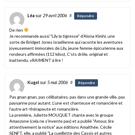
Léa
sur
29 avril 2006
#
Répondre
De rien
Je recommande aussi "Lily la tigresse" d’Alona Kimhi, une
sorte de Bridget Jones israélienne qui raconte les aventures
joyeusement immorales de Lily, jeune femme épicurienne aux
rondeurs affirmées (112 kilos). C’sts drôle, original et
inattendu. vRAIMENT à lire !
Kugel
sur
5 mai 2006
#
Répondre
Pas gnan gnan, pas célibataires, pas dans une grande ville, pas
paysanne pour autant. L’une est chanteuse et romancière et
l’autre art-thérapeute et romancière.
La première, Juliette MOUQUET chante avec le groupe
Amaszone (cela ne s’invente pas) et a publié "Amour, lire
attentivement la notice" aux éditions Amalthée. Cécile
SENFT, elle, a publié "La cueillette des Cassis et autres