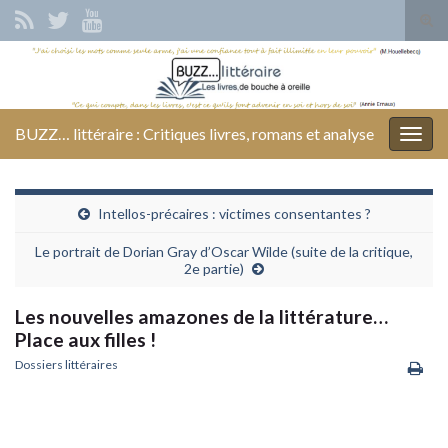
Tog
sear
Search for:
for
BUZZ… littéraire : Critiques livres, romans et analyse
Togg
navig
Intellos-précaires : victimes consentantes ?
Le portrait de Dorian Gray d’Oscar Wilde (suite de la critique,
2e partie)
Les nouvelles amazones de la littérature…
Place aux filles !
Dossiers littéraires