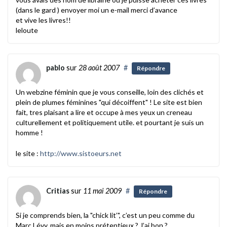
(dans le gard ) envoyer moi un e-mail merci d’avance
et vive les livres!!
leloute
pablo
sur
28 août 2007
#
Répondre
Un webzine féminin que je vous conseille, loin des clichés et
plein de plumes féminines "qui décoiffent" ! Le site est bien
fait, tres plaisant a lire et occupe à mes yeux un creneau
culturellement et politiquement utile. et pourtant je suis un
homme !
le site :
http://www.sistoeurs.net
Critias
sur
11 mai 2009
#
Répondre
Si je comprends bien, la "chick lit’", c’est un peu comme du
Marc Lévy, mais en moins prétentieux ? J’ai bon ?