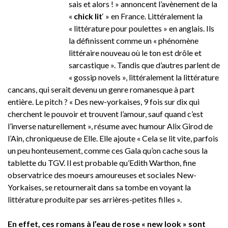
sais et alors ! » annoncent l’avènement de la
«
chick lit
‘ » en France. Littéralement la
« littérature pour poulettes » en anglais. Ils
la définissent comme un « phénomène
littéraire nouveau où le ton est drôle et
sarcastique ». Tandis que d’autres parlent de
« gossip novels », littéralement la littérature
cancans, qui serait devenu un genre romanesque à part
entière. Le pitch ? « Des new-yorkaises, 9 fois sur dix qui
cherchent le pouvoir et trouvent l’amour, sauf quand c’est
l’inverse naturellement », résume avec humour Alix Girod de
l’Ain, chroniqueuse de Elle. Elle ajoute « Cela se lit vite, parfois
un peu honteusement, comme ces Gala qu’on cache sous la
tablette du TGV. Il est probable qu’Edith Warthon, fine
observatrice des moeurs amoureuses et sociales New-
Yorkaises, se retournerait dans sa tombe en voyant la
littérature produite par ses arrières-petites filles ».
En effet, ces romans à l’eau de rose « new look » sont