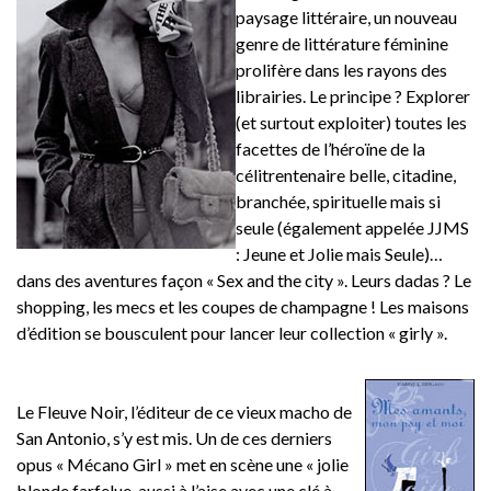
paysage littéraire, un nouveau
genre de littérature féminine
prolifère dans les rayons des
librairies. Le principe ? Explorer
(et surtout exploiter) toutes les
facettes de l’héroïne de la
célitrentenaire belle, citadine,
branchée, spirituelle mais si
seule (également appelée JJMS
: Jeune et Jolie mais Seule)…
dans des aventures façon « Sex and the city ». Leurs dadas ? Le
shopping, les mecs et les coupes de champagne ! Les maisons
d’édition se bousculent pour lancer leur collection « girly ».
Le Fleuve Noir, l’éditeur de ce vieux macho de
San Antonio, s’y est mis. Un de ces derniers
opus « Mécano Girl » met en scène une « jolie
blonde farfelue, aussi à l’aise avec une clé à