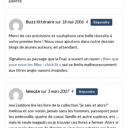
juliette
Buzz littéraire
sur
18 mai 2006
#
Répondre
Merci de ces précisions et souhaitons une belle réussite à
votre premier livre ! Nous vous ajoutons dans notre dossier
blogs de jeunes auteurs, en attendant.
Signalons au passage que la Fnac a ouvert un rayon
« Rien que
pour nous les filles : chick lit »
, qui se limite malheureusement
aux titres anglo-saxons insipides.
leloute
sur
3 mars 2007
#
Répondre
moi j’addore lire les livre de la collection "je sais et alors!"
melissa et son voisin, jamais sans les hommes, passeport pour
les embrouille, quatre de coeur, famille et autre suplices, ets …
mais le seule magazin ou je trouver ces livres a fermer .Alors si
vous avais des nom de librairie ou je puisse acheter ces livres