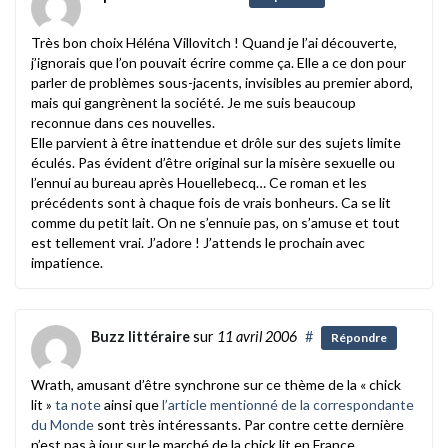
Très bon choix Héléna Villovitch ! Quand je l’ai découverte,
j’ignorais que l’on pouvait écrire comme ça. Elle a ce don pour
parler de problèmes sous-jacents, invisibles au premier abord,
mais qui gangrènent la société. Je me suis beaucoup
reconnue dans ces nouvelles.
Elle parvient à être inattendue et drôle sur des sujets limite
éculés. Pas évident d’être original sur la misère sexuelle ou
l’ennui au bureau après Houellebecq… Ce roman et les
précédents sont à chaque fois de vrais bonheurs. Ca se lit
comme du petit lait. On ne s’ennuie pas, on s’amuse et tout
est tellement vrai. J’adore ! J’attends le prochain avec
impatience.
Buzz littéraire
sur
11 avril 2006
#
Répondre
Wrath, amusant d’être synchrone sur ce thème de la « chick
lit »
ta note
ainsi que
l’article mentionné de la correspondante
du Monde
sont très intéressants. Par contre cette dernière
n’est pas à jour sur le marché de la chick lit en France…