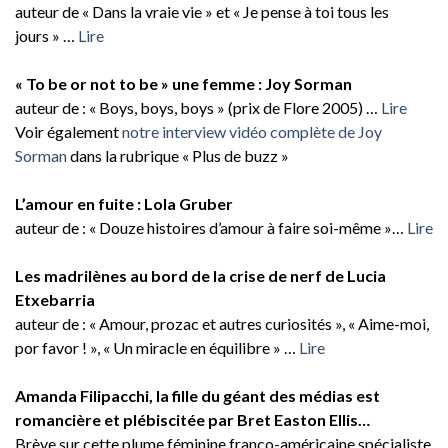
auteur de « Dans la vraie vie » et « Je pense à toi tous les
jours » …
Lire
« To be or not to be » une femme : Joy Sorman
auteur de : « Boys, boys, boys » (prix de Flore 2005) …
Lire
Voir également
notre interview vidéo complète de Joy
Sorman
dans la rubrique « Plus de buzz »
L’amour en fuite : Lola Gruber
auteur de : « Douze histoires d’amour à faire soi-même »…
Lire
Les madrilènes au bord de la crise de nerf de Lucia
Etxebarria
auteur de : « Amour, prozac et autres curiosités », « Aime-moi,
por favor ! », « Un miracle en équilibre » …
Lire
Amanda Filipacchi, la fille du géant des médias est
romancière et plébiscitée par Bret Easton Ellis…
Brève sur cette plume féminine franco-américaine spécialiste