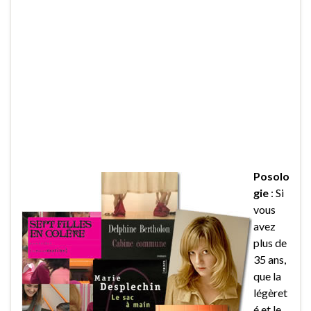
Posolo
gie
: Si
vous
avez
plus de
35 ans,
que la
légèret
é et le