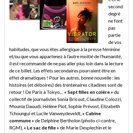
second
degré
ne font
pas
partie
de vos
habitudes, que vous êtes allergique à la presse féminine
et/ou que vous appartenez à l’autre moitié de l’humanité,
il est recommandé de ne pas aller plus loin dans la lecture
de ce billet. Les effets secondaires pourraient être en
effet dramatiques ! Pour les autres, bonne nouvelle : les
histoires (et déboires) des trentenaires citadines sont de
retour ! De Paris à Tokyo…
« Sept filles en colère »
du
collectif de journalistes Sonia Bricout, Claudine Colozzi,
Mounia Daoudi, Hélène Piot, Sophie Prévost, Elizabeth
Tchoungui et Lucile Vanweydeveldt,
« Cabine
commune »
de Delphine Bertholon (photo ci-contre,
RGM),
« Le sac de fille »
de Marie Desplechin et le