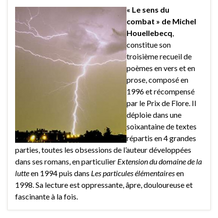
« Le sens du
combat » de Michel
Houellebecq
,
constitue son
troisième recueil de
poèmes en vers et en
prose, composé en
1996 et récompensé
par le Prix de Flore. Il
déploie dans une
soixantaine de textes
répartis en 4 grandes
parties, toutes les obsessions de l’auteur développées
dans ses romans, en particulier
Extension du domaine de la
lutte
en 1994 puis dans
Les particules élémentaires
en
1998. Sa lecture est oppressante, âpre, douloureuse et
fascinante à la fois.