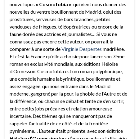
nouvel opus
« Cosmofobia »
, qui vient nous donner des
nouvelles du ventre bouillonnant de Madrid, celui des
prostituées, serveuses de bars branchés, petites
vendeuses de fringues, téléopératrices ou encore de la
faune dorée des actrices et journalistes… Si vous ne
connaissez pas encore cette auteur, on pourrait la
comparer à une sorte de
Virginie Despentes
madrilène.
Et c’est la France qu’elle a choisie pour lancer son 7ème
roman en exclusivité mondiale, aux éditions Héloïse
d’Ormesson. Cosmofobia est un roman polyphonique,
une comédie humaine labyrinthique, bouillonnante et
assez engagée, qui nous entraîne dans le Madrid
moderne, gangrené par la peur, la phobie de l’Autre et de
la différence, où chacun se débat et tente de s’en sortir,
entre petits jobs précaires et relation amoureuse
incertaine. Des thèmes qui ne manqueront pas de
rappeler l’actualité de ce côté-ci de la frontière
pyrénéenne… L’auteur était présente, avec son éditrice
Héloïse d’Ormession
lors d’une rencontre à la librairie