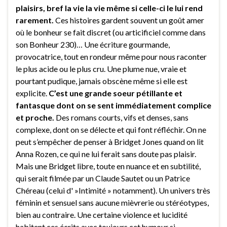
plaisirs, bref la vie la vie même si celle-ci le lui rend
rarement.
Ces histoires gardent souvent un goût amer
où le bonheur se fait discret (ou articificiel comme dans
son Bonheur 230)… Une écriture gourmande,
provocatrice, tout en rondeur même pour nous raconter
le plus acide ou le plus cru. Une plume nue, vraie et
pourtant pudique, jamais obscène même si elle est
explicite.
C’est une grande soeur pétillante et
fantasque dont on se sent immédiatement complice
et proche.
Des romans courts, vifs et denses, sans
complexe, dont on se délecte et qui font réfléchir. On ne
peut s’empêcher de penser à Bridget Jones quand on lit
Anna Rozen, ce qui ne lui ferait sans doute pas plaisir.
Mais une Bridget libre, toute en nuance et en subtilité,
qui serait filmée par un Claude Sautet ou un Patrice
Chéreau (celui d' »Intimité » notamment). Un univers très
féminin et sensuel sans aucune mièvrerie ou stéréotypes,
bien au contraire. Une certaine violence et lucidité
habitent ces écrits avec toujours cet humour si