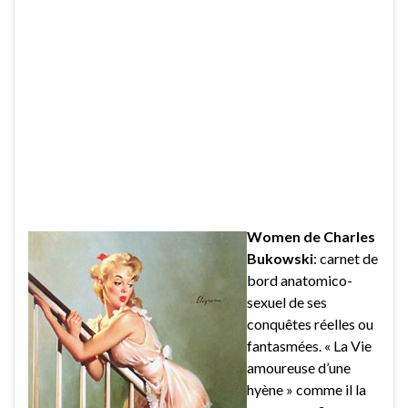
Women de Charles
Bukowski
: carnet de
bord anatomico-
sexuel de ses
conquêtes réelles ou
fantasmées. « La Vie
amoureuse d’une
hyène » comme il la