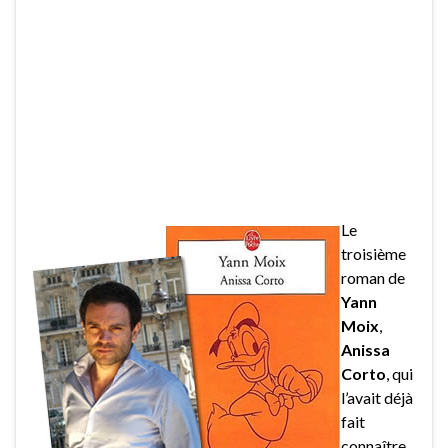
Le
troisième
roman de
Yann
Moix
,
Anissa
Corto
, qui
l’avait déjà
fait
connaître